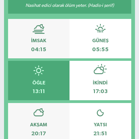
Nasihat edici olarak ölüm yeter. (Hadis-i şerif)
İMSAK
GÜNEŞ
04:15
05:55
ÖĞLE
İKINDI
13:11
17:03
AKŞAM
YATSI
20:17
21:51