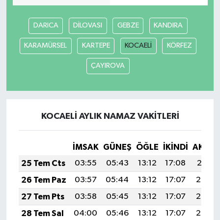
DARICA
DİLOVASI
GEBZE
KANDIRA
KARAMÜRSEL
KARTEPE
KOCAELİ
KÖRFEZ
ÇAYIROVA
KOCAELİ AYLIK NAMAZ VAKITLERI
İMSAK
GÜNEŞ
ÖĞLE
İKINDI
AKŞA
25 Tem Cts
03:55
05:43
13:12
17:08
20:31
26 Tem Paz
03:57
05:44
13:12
17:07
20:30
27 Tem Pts
03:58
05:45
13:12
17:07
20:29
28 Tem Sal
04:00
05:46
13:12
17:07
20:28