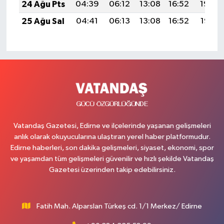
24 Ağu Pts
04:39
06:12
13:08
16:52
19:54
25 Ağu Sal
04:41
06:13
13:08
16:52
19:52
Vatandaş Gazetesi, Edirne ve ilçelerinde yaşanan gelişmeleri
anlık olarak okuyucularına ulaştıran yerel haber platformudur.
Edirne haberleri, son dakika gelişmeleri, siyaset, ekonomi, spor
ve yaşamdan tüm gelişmeleri güvenilir ve hızlı şekilde Vatandaş
Gazetesi üzerinden takip edebilirsiniz.
Fatih Mah. Alparslan Türkeş cd. 1/1 Merkez/ Edirne