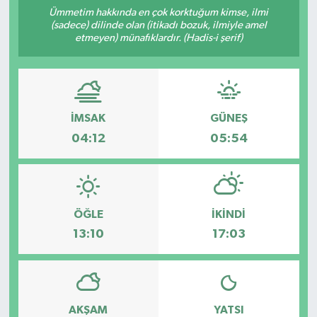
Ümmetim hakkında en çok korktuğum kimse, ilmi
(sadece) dilinde olan (itikadı bozuk, ilmiyle amel
etmeyen) münafıklardır. (Hadis-i şerif)
İMSAK
GÜNEŞ
04:12
05:54
ÖĞLE
İKINDI
13:10
17:03
AKŞAM
YATSI