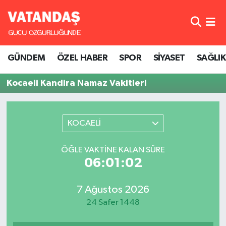
GÜNDEM
Hava Durumu
GÜNDEM
ÖZEL HABER
SPOR
SİYASET
SAĞLIK
ÖZEL HABER
Trafik Durumu
Kocaeli Kandira Namaz Vakitleri
SPOR
Süper Lig Puan Durumu ve Fikstür
SİYASET
Tüm Manşetler
KOCAELİ
SAĞLIK
Son Dakika Haberleri
ÖĞLE VAKTINE KALAN SÜRE
06:01:02
Haber Arşivi
7 Ağustos 2026
24 Safer 1448