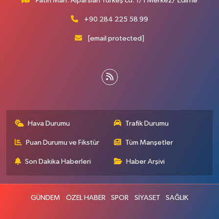
Fatih Mah. Alparslan Türkeş cd. 1/1 Merkez/ Edirne
+90 284 225 58 99
[email protected]
Hava Durumu
Trafik Durumu
Puan Durumu ve Fikstür
Tüm Manşetler
Son Dakika Haberleri
Haber Arşivi
GÜNDEM
ÖZEL HABER
SPOR
SİYASET
SAĞLIK