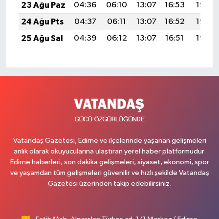
23 Ağu Paz
04:36
06:10
13:07
16:53
19:55
24 Ağu Pts
04:37
06:11
13:07
16:52
19:53
25 Ağu Sal
04:39
06:12
13:07
16:51
19:52
Vatandaş Gazetesi, Edirne ve ilçelerinde yaşanan gelişmeleri
anlık olarak okuyucularına ulaştıran yerel haber platformudur.
Edirne haberleri, son dakika gelişmeleri, siyaset, ekonomi, spor
ve yaşamdan tüm gelişmeleri güvenilir ve hızlı şekilde Vatandaş
Gazetesi üzerinden takip edebilirsiniz.