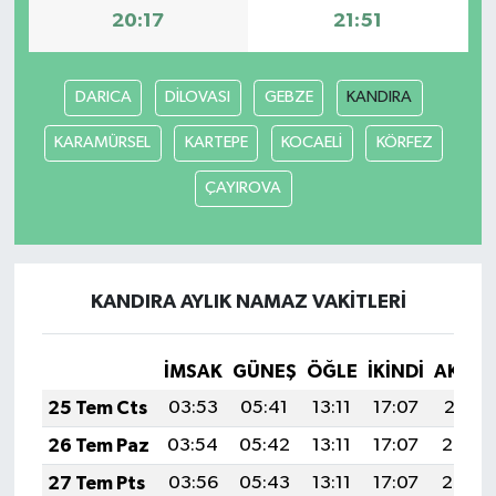
20:17
21:51
DARICA
DİLOVASI
GEBZE
KANDIRA
KARAMÜRSEL
KARTEPE
KOCAELİ
KÖRFEZ
ÇAYIROVA
KANDIRA AYLIK NAMAZ VAKITLERI
İMSAK
GÜNEŞ
ÖĞLE
İKINDI
AKŞA
25 Tem Cts
03:53
05:41
13:11
17:07
20:31
26 Tem Paz
03:54
05:42
13:11
17:07
20:30
27 Tem Pts
03:56
05:43
13:11
17:07
20:29