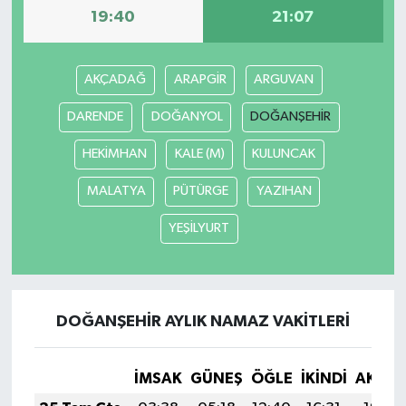
19:40
21:07
AKÇADAĞ
ARAPGİR
ARGUVAN
DARENDE
DOĞANYOL
DOĞANŞEHİR
HEKİMHAN
KALE (M)
KULUNCAK
MALATYA
PÜTÜRGE
YAZIHAN
YEŞİLYURT
DOĞANŞEHİR AYLIK NAMAZ VAKITLERI
İMSAK
GÜNEŞ
ÖĞLE
İKINDI
AKŞA