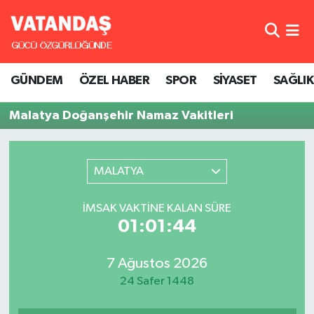
GÜNDEM
Hava Durumu
GÜNDEM
ÖZEL HABER
SPOR
SİYASET
SAĞLIK
ÖZEL HABER
Trafik Durumu
Malatya Doğanşehir Namaz Vakitleri
SPOR
Süper Lig Puan Durumu ve Fikstür
SİYASET
Tüm Manşetler
MALATYA
SAĞLIK
Son Dakika Haberleri
İMSAK VAKTINE KALAN SÜRE
01:01:44
Haber Arşivi
7 Ağustos 2026
24 Safer 1448