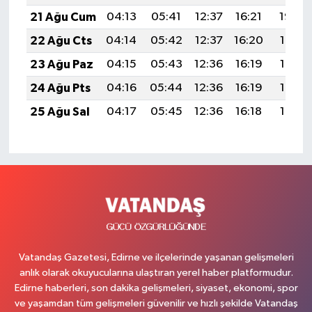
21 Ağu Cum
04:13
05:41
12:37
16:21
19:22
22 Ağu Cts
04:14
05:42
12:37
16:20
19:21
23 Ağu Paz
04:15
05:43
12:36
16:19
19:19
24 Ağu Pts
04:16
05:44
12:36
16:19
19:18
25 Ağu Sal
04:17
05:45
12:36
16:18
19:17
Vatandaş Gazetesi, Edirne ve ilçelerinde yaşanan gelişmeleri
anlık olarak okuyucularına ulaştıran yerel haber platformudur.
Edirne haberleri, son dakika gelişmeleri, siyaset, ekonomi, spor
ve yaşamdan tüm gelişmeleri güvenilir ve hızlı şekilde Vatandaş