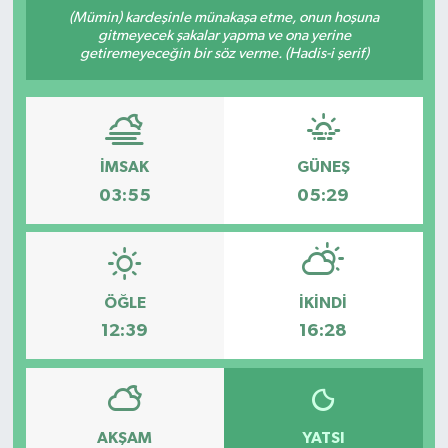
(Mümin) kardeşinle münakaşa etme, onun hoşuna
gitmeyecek şakalar yapma ve ona yerine
getiremeyeceğin bir söz verme. (Hadis-i şerif)
İMSAK
GÜNEŞ
03:55
05:29
ÖĞLE
İKINDI
12:39
16:28
AKŞAM
YATSI