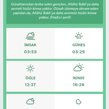
Günahlarından tevbe eden gençten, Allâhü Teâlâ'ya daha
sevimli hiçbir kimse yoktur. Günah işlemeye devam eden
yaşlıdan da, Allâhü Teâlâ'ya daha sevimsiz hiçbir kimse
yoktur. (Hadis-i şerif)
İMSAK
GÜNEŞ
03:55
05:29
ÖĞLE
İKINDI
12:37
16:26