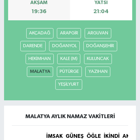
AKŞAM
YATSI
19:36
21:04
AKÇADAĞ
ARAPGİR
ARGUVAN
DARENDE
DOĞANYOL
DOĞANŞEHİR
HEKİMHAN
KALE (M)
KULUNCAK
MALATYA
PÜTÜRGE
YAZIHAN
YEŞİLYURT
MALATYA AYLIK NAMAZ VAKITLERI
İMSAK
GÜNEŞ
ÖĞLE
İKINDI
AKŞA