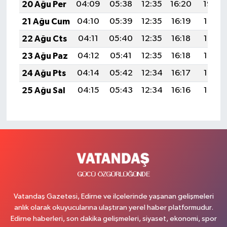
20 Ağu Per
04:09
05:38
12:35
16:20
19:22
21 Ağu Cum
04:10
05:39
12:35
16:19
19:21
22 Ağu Cts
04:11
05:40
12:35
16:18
19:19
23 Ağu Paz
04:12
05:41
12:35
16:18
19:18
24 Ağu Pts
04:14
05:42
12:34
16:17
19:17
25 Ağu Sal
04:15
05:43
12:34
16:16
19:15
Vatandaş Gazetesi, Edirne ve ilçelerinde yaşanan gelişmeleri
anlık olarak okuyucularına ulaştıran yerel haber platformudur.
Edirne haberleri, son dakika gelişmeleri, siyaset, ekonomi, spor