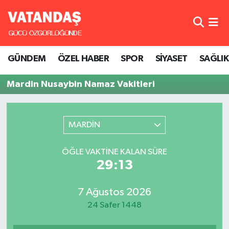
GÜNDEM
Hava Durumu
GÜNDEM
ÖZEL HABER
SPOR
SİYASET
SAĞLIK
ÖZEL HABER
Trafik Durumu
Mardin Nusaybin Namaz Vakitleri
SPOR
Süper Lig Puan Durumu ve Fikstür
SİYASET
Tüm Manşetler
MARDİN
SAĞLIK
Son Dakika Haberleri
ÖĞLE VAKTINE KALAN SÜRE
29:13
Haber Arşivi
7 Ağustos 2026
24 Safer 1448