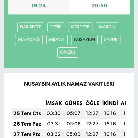
19:24
20:50
DARGECİT
DERİK
KIZILTEPE
MARDİN
MAZIDAĞI
MİDYAT
NUSAYBİN
SAVUR
ÖMERLİ
NUSAYBİN AYLIK NAMAZ VAKITLERI
İMSAK
GÜNEŞ
ÖĞLE
İKINDI
AKŞA
25 Tem Cts
03:30
05:07
12:27
16:16
19:36
26 Tem Paz
03:31
05:08
12:27
16:16
19:35
27 Tem Pts
03:32
05:09
12:27
16:16
19:35