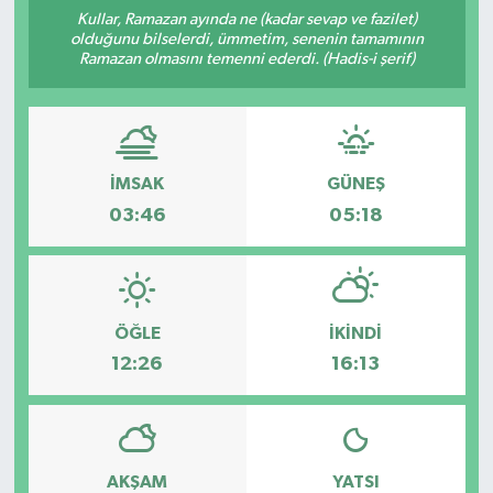
Kullar, Ramazan ayında ne (kadar sevap ve fazilet)
olduğunu bilselerdi, ümmetim, senenin tamamının
Ramazan olmasını temenni ederdi. (Hadis-i şerif)
İMSAK
GÜNEŞ
03:46
05:18
ÖĞLE
İKINDI
12:26
16:13
AKŞAM
YATSI