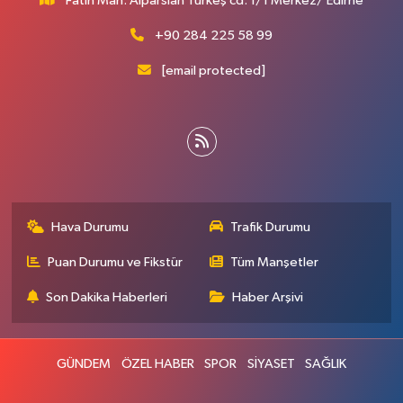
Fatih Mah. Alparslan Türkeş cd. 1/1 Merkez/ Edirne
+90 284 225 58 99
[email protected]
Hava Durumu
Trafik Durumu
Puan Durumu ve Fikstür
Tüm Manşetler
Son Dakika Haberleri
Haber Arşivi
GÜNDEM
ÖZEL HABER
SPOR
SİYASET
SAĞLIK