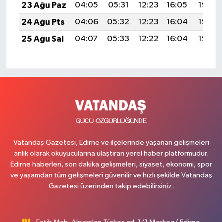
23 Ağu Paz
04:05
05:31
12:23
16:05
19:05
24 Ağu Pts
04:06
05:32
12:23
16:04
19:03
25 Ağu Sal
04:07
05:33
12:22
16:04
19:02
Vatandaş Gazetesi, Edirne ve ilçelerinde yaşanan gelişmeleri
anlık olarak okuyucularına ulaştıran yerel haber platformudur.
Edirne haberleri, son dakika gelişmeleri, siyaset, ekonomi, spor
ve yaşamdan tüm gelişmeleri güvenilir ve hızlı şekilde Vatandaş
Gazetesi üzerinden takip edebilirsiniz.