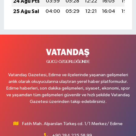
24 Ağu Pts
03:59
05:28
12:22
16:05
19:05
25 Ağu Sal
04:00
05:29
12:21
16:04
19:04
Vatandaş Gazetesi, Edirne ve ilçelerinde yaşanan gelişmeleri
anlık olarak okuyucularına ulaştıran yerel haber platformudur.
Edirne haberleri, son dakika gelişmeleri, siyaset, ekonomi, spor
ve yaşamdan tüm gelişmeleri güvenilir ve hızlı şekilde Vatandaş
Gazetesi üzerinden takip edebilirsiniz.
Fatih Mah. Alparslan Türkeş cd. 1/1 Merkez/ Edirne
+90 284 225 58 99