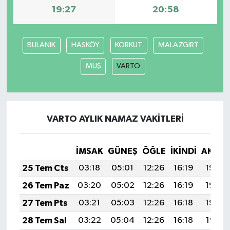
19:27
20:58
BULANIK
HASKÖY
KORKUT
MALAZGİRT
MUŞ
VARTO
VARTO AYLIK NAMAZ VAKITLERI
İMSAK
GÜNEŞ
ÖĞLE
İKINDI
AKŞA
25 Tem Cts
03:18
05:01
12:26
16:19
19:40
26 Tem Paz
03:20
05:02
12:26
16:19
19:40
27 Tem Pts
03:21
05:03
12:26
16:18
19:39
28 Tem Sal
03:22
05:04
12:26
16:18
19:38