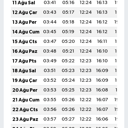
11 Ağu Sal
03:41
05:16
12:24
16:13
19:23
12 Ağu Çar
03:43
05:17
12:24
16:13
19:21
13 Ağu Per
03:44
05:18
12:24
16:12
19:20
14 Ağu Cum
03:45
05:19
12:24
16:12
19:19
15 Ağu Cts
03:47
05:20
12:24
16:11
19:18
16 Ağu Paz
03:48
05:21
12:24
16:10
19:16
17 Ağu Pts
03:49
05:22
12:23
16:10
19:15
18 Ağu Sal
03:51
05:23
12:23
16:09
19:14
19 Ağu Çar
03:52
05:24
12:23
16:09
19:12
20 Ağu Per
03:53
05:25
12:23
16:08
19:11
21 Ağu Cum
03:55
05:26
12:22
16:07
19:09
22 Ağu Cts
03:56
05:26
12:22
16:07
19:08
23 Ağu Paz
03:57
05:27
12:22
16:06
19:07