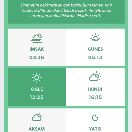
Ümmetim hakkında en çok korktuğum kimse, ilmi
(sadece) dilinde olan (itikadı bozuk, ilmiyle amel
etmeyen) münafıklardır. (Hadis-i şerif)
İMSAK
GÜNEŞ
03:36
05:13
ÖĞLE
İKINDI
12:25
16:15
AKŞAM
YATSI