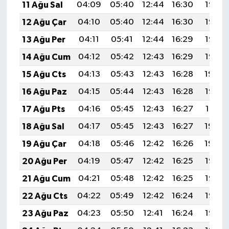
11 Ağu Sal
04:09
05:40
12:44
16:30
19:38
12 Ağu Çar
04:10
05:40
12:44
16:30
19:37
13 Ağu Per
04:11
05:41
12:44
16:29
19:36
14 Ağu Cum
04:12
05:42
12:43
16:29
19:35
15 Ağu Cts
04:13
05:43
12:43
16:28
19:34
16 Ağu Paz
04:15
05:44
12:43
16:28
19:32
17 Ağu Pts
04:16
05:45
12:43
16:27
19:31
18 Ağu Sal
04:17
05:45
12:43
16:27
19:30
19 Ağu Çar
04:18
05:46
12:42
16:26
19:29
20 Ağu Per
04:19
05:47
12:42
16:25
19:27
21 Ağu Cum
04:21
05:48
12:42
16:25
19:26
22 Ağu Cts
04:22
05:49
12:42
16:24
19:25
23 Ağu Paz
04:23
05:50
12:41
16:24
19:23