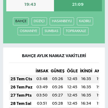
19:43
21:09
BAHÇE
DÜZİÇİ
HASANBEYLİ
KADİRLİ
OSMANİYE
SUMBAS
TOPRAKKALE
BAHÇE AYLIK NAMAZ VAKITLERI
İMSAK
GÜNEŞ
ÖĞLE
İKINDI
AKŞA
25 Tem Cts
03:48
05:26
12:45
16:35
19:55
26 Tem Paz
03:49
05:26
12:45
16:35
19:54
27 Tem Pts
03:50
05:27
12:45
16:35
19:53
28 Tem Sal
03:51
05:28
12:45
16:34
19:53