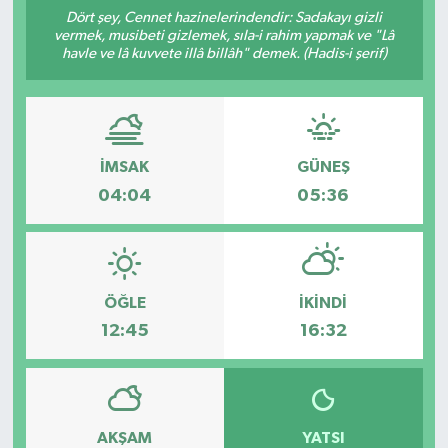
Dört şey, Cennet hazinelerindendir: Sadakayı gizli
vermek, musibeti gizlemek, sıla-i rahim yapmak ve "Lâ
havle ve lâ kuvvete illâ billâh" demek. (Hadis-i şerif)
İMSAK
GÜNEŞ
04:04
05:36
ÖĞLE
İKINDI
12:45
16:32
AKŞAM
YATSI