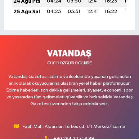
24 Ağu Pts
04:24
05:50
12:41
16:23
19:22
25 Ağu Sal
04:25
05:51
12:41
16:22
19:21
Vatandaş Gazetesi, Edirne ve ilçelerinde yaşanan gelişmeleri
anlık olarak okuyucularına ulaştıran yerel haber platformudur.
Edirne haberleri, son dakika gelişmeleri, siyaset, ekonomi, spor
ve yaşamdan tüm gelişmeleri güvenilir ve hızlı şekilde Vatandaş
Gazetesi üzerinden takip edebilirsiniz.
Fatih Mah. Alparslan Türkeş cd. 1/1 Merkez/ Edirne
+90 284 225 58 99