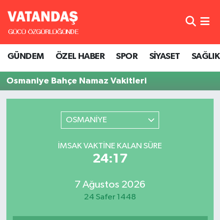
GÜNDEM
Hava Durumu
GÜNDEM
ÖZEL HABER
SPOR
SİYASET
SAĞLIK
ÖZEL HABER
Trafik Durumu
Osmaniye Bahçe Namaz Vakitleri
SPOR
Süper Lig Puan Durumu ve Fikstür
SİYASET
Tüm Manşetler
OSMANİYE
SAĞLIK
Son Dakika Haberleri
İMSAK VAKTINE KALAN SÜRE
24:17
Haber Arşivi
7 Ağustos 2026
24 Safer 1448