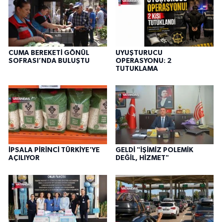
CUMA BEREKETİ GÖNÜL
UYUŞTURUCU
SOFRASI’NDA BULUŞTU
OPERASYONU: 2
TUTUKLAMA
İPSALA PİRİNCİ TÜRKİYE'YE
GELDİ "İŞİMİZ POLEMİK
AÇILIYOR
DEĞİL, HİZMET"