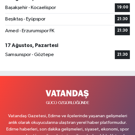
Başakşehir - Kocaelispor
19:00
Beşiktaş - Eyüpspor
21:30
Amed - Erzurumspor FK
21:30
17 Ağustos, Pazartesi
Samsunspor - Göztepe
21:30
Vatandaş Gazetesi, Edirne ve ilçelerinde yaşanan gelişmeleri
anlık olarak okuyucularına ulaştıran yerel haber platformudur.
Edirne haberleri, son dakika gelişmeleri, siyaset, ekonomi, spor