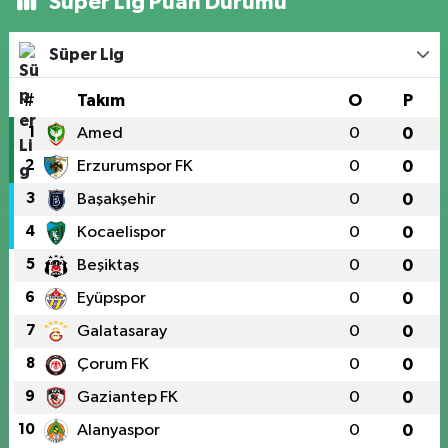
Süper Lig Puan Durumu
Süper Lig
#
Takım
O
P
1
Amed
0
0
2
Erzurumspor FK
0
0
3
Başakşehir
0
0
4
Kocaelispor
0
0
5
Beşiktaş
0
0
6
Eyüpspor
0
0
7
Galatasaray
0
0
8
Çorum FK
0
0
9
Gaziantep FK
0
0
10
Alanyaspor
0
0