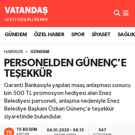
GÜNDEM
Hava Durumu
GÜNDEM
ÖZEL HABER
SPOR
SİYASET
SAĞLIK
ÖZEL HABER
Trafik Durumu
HABERLER
GÜNDEM
SPOR
Süper Lig Puan Durumu ve Fikstür
PERSONELDEN GÜNENÇ’E
SİYASET
Tüm Manşetler
TEŞEKKÜR
SAĞLIK
Son Dakika Haberleri
Garanti Bankasıyla yapılan maaş anlaşması sonucu
bin 500 TL promosyon hediyesi alan Enez
Haber Arşivi
Belediyesi personeli, anlaşma nedeniyle Enez
Belediye Başkanı Özkan Günenç’e teşekkür
ziyaretinde bulundular.
TE BILIŞIM
04.01.2020 - 06:15
547
EDITÖR
YAYINLANMA
GÖSTERIM