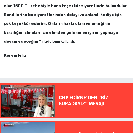
olan 1500 TL sebebiyle bana teşekkür ziyaretinde bulundular.
Kendilerine bu ziyaretlerinden dolayı ve anlamlı hediye için
çok teşekkür ederim. Onların hakkı olanı ve emeğinin
karşılığını almaları için elimden gelenin en iyisini yapmaya
devam edeceğim.”
ifadelerini kullandı.
Kerem Filiz
CHP EDİRNE’DEN “BİZ
BURADAYIZ” MESAJI