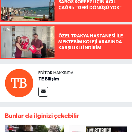
SAROS KÖRFEZİ İÇİN ACİL
ÇAĞRI: “GERİ DÖNÜŞÜ YOK"
ÖZEL TRAKYA HASTANESİ İLE
MEKTEBİM KOLEJİ ARASINDA
KARŞILIKLI İNDİRİM
EDITÖR HAKKINDA
TE Bilişim
Bunlar da ilginizi çekebilir