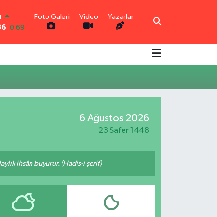
Foto Galeri
Video
Yazarlar
N
36
0.69
R
0.06
0.02
N
0.2
TIN
0.32
6 Ağustos 2026
0
48
23 Safer 1448
ylık ihsân buyurur. (Hadis-i şerif)