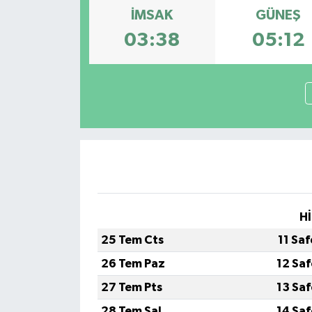
İMSAK
GÜNEŞ
03:38
05:12
Hİ
25 Tem Cts
11 Sa
26 Tem Paz
12 Sa
27 Tem Pts
13 Sa
28 Tem Sal
14 Sa