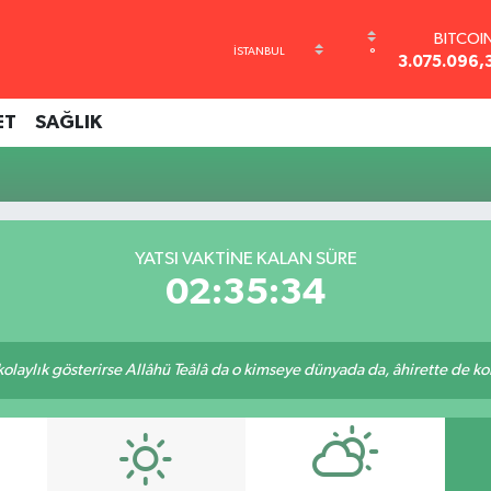
BITCOI
°
3.075.096,
DOLA
47,6006
ET
SAĞLIK
EURO
55,0250
STERLİ
64,2398
GRAM AL
6513.94
YATSI VAKTINE KALAN SÜRE
BİST10
02:35:34
13.768
 kolaylık gösterirse Allâhü Teâlâ da o kimseye dünyada da, âhirette de kola