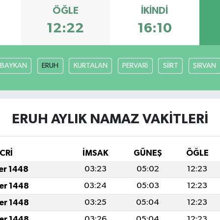
ÖĞLE
İKINDI
12:22
16:10
BAYKAN
ERUH
KURTALAN
PERVARİ
SİİRT
ŞIRVAN
ERUH AYLIK NAMAZ VAKITLERI
CRİ
İMSAK
GÜNEŞ
ÖĞLE
fer 1448
03:23
05:02
12:23
fer 1448
03:24
05:03
12:23
fer 1448
03:25
05:04
12:23
fer 1448
03:26
05:04
12:23