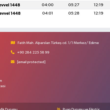
levvel 1448
04:00
05:27
12:19
levvel 1448
04:01
05:28
12:19
Fatih Mah. Alparslan Türkeş cd. 1/1 Merkez/ Edirne
+90 284 225 58 99
[email protected]
üm
tesi
afik Durumu
Puan Durumu ve Fikstür