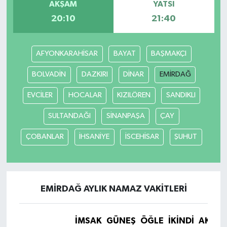
AKŞAM
YATSI
20:10
21:40
AFYONKARAHİSAR
BAYAT
BAŞMAKÇI
BOLVADİN
DAZKIRI
DİNAR
EMİRDAĞ
EVCİLER
HOCALAR
KIZILÖREN
SANDIKLI
SULTANDAĞI
SİNANPAŞA
ÇAY
ÇOBANLAR
İHSANİYE
İSCEHİSAR
ŞUHUT
EMİRDAĞ AYLIK NAMAZ VAKITLERI
İMSAK
GÜNEŞ
ÖĞLE
İKINDI
AKŞA