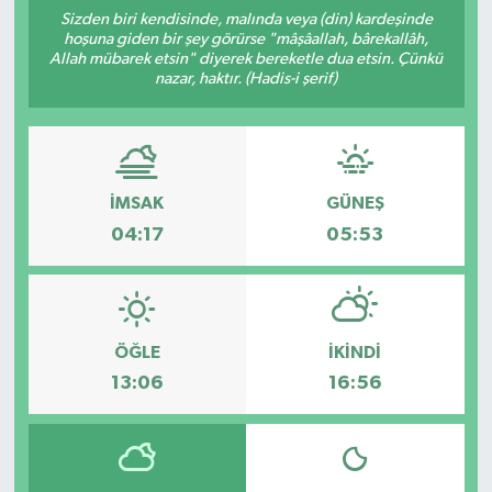
Sizden biri kendisinde, malında veya (din) kardeşinde
hoşuna giden bir şey görürse "mâşâallah, bârekallâh,
Allah mübarek etsin" diyerek bereketle dua etsin. Çünkü
nazar, haktır. (Hadis-i şerif)
İMSAK
GÜNEŞ
04:17
05:53
ÖĞLE
İKINDI
13:06
16:56