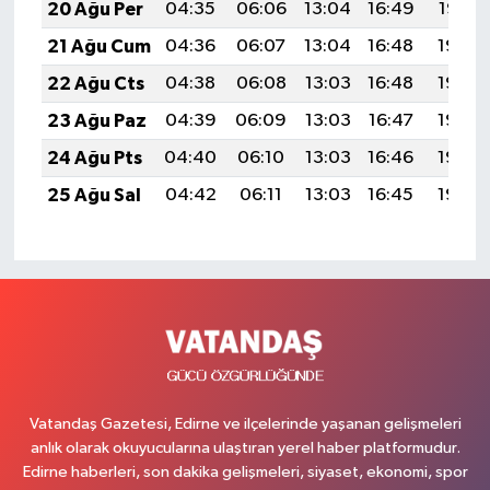
20 Ağu Per
04:35
06:06
13:04
16:49
19:52
21 Ağu Cum
04:36
06:07
13:04
16:48
19:50
22 Ağu Cts
04:38
06:08
13:03
16:48
19:49
23 Ağu Paz
04:39
06:09
13:03
16:47
19:48
24 Ağu Pts
04:40
06:10
13:03
16:46
19:46
25 Ağu Sal
04:42
06:11
13:03
16:45
19:45
Vatandaş Gazetesi, Edirne ve ilçelerinde yaşanan gelişmeleri
anlık olarak okuyucularına ulaştıran yerel haber platformudur.
Edirne haberleri, son dakika gelişmeleri, siyaset, ekonomi, spor