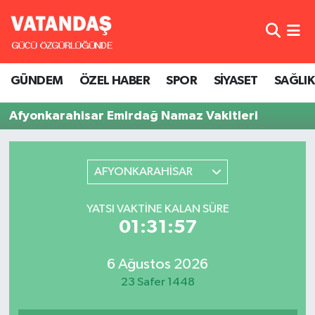
GÜNDEM
Hava Durumu
GÜNDEM
ÖZEL HABER
SPOR
SİYASET
SAĞLIK
ÖZEL HABER
Trafik Durumu
Afyonkarahisar Emirdağ Namaz Vakitleri
SPOR
Süper Lig Puan Durumu ve Fikstür
SİYASET
Tüm Manşetler
AFYONKARAHİSAR
SAĞLIK
Son Dakika Haberleri
YATSI VAKTINE KALAN SÜRE
01:31:57
Haber Arşivi
6 Ağustos 2026
23 Safer 1448