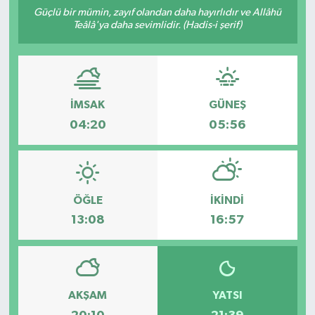
Güçlü bir mümin, zayıf olandan daha hayırlıdır ve Allâhü
Teâlâ'ya daha sevimlidir. (Hadis-i şerif)
İMSAK
GÜNEŞ
04:20
05:56
ÖĞLE
İKINDI
13:08
16:57
AKŞAM
YATSI