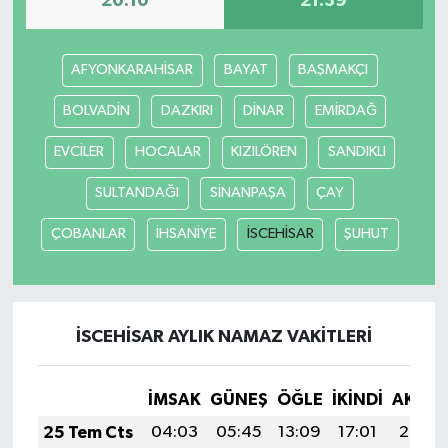
20:10
21:39
AFYONKARAHİSAR
BAYAT
BAŞMAKÇI
BOLVADİN
DAZKIRI
DİNAR
EMİRDAĞ
EVCİLER
HOCALAR
KIZILÖREN
SANDIKLI
SULTANDAĞI
SİNANPAŞA
ÇAY
ÇOBANLAR
İHSANİYE
İSCEHİSAR
ŞUHUT
İSCEHİSAR AYLIK NAMAZ VAKITLERI
İMSAK
GÜNEŞ
ÖĞLE
İKINDI
AKŞA
25 Tem Cts
04:03
05:45
13:09
17:01
20:22