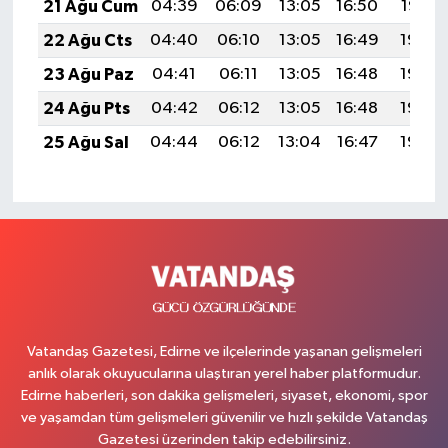
21 Ağu Cum
04:39
06:09
13:05
16:50
19:52
22 Ağu Cts
04:40
06:10
13:05
16:49
19:50
23 Ağu Paz
04:41
06:11
13:05
16:48
19:49
24 Ağu Pts
04:42
06:12
13:05
16:48
19:48
25 Ağu Sal
04:44
06:12
13:04
16:47
19:46
Vatandaş Gazetesi, Edirne ve ilçelerinde yaşanan gelişmeleri
anlık olarak okuyucularına ulaştıran yerel haber platformudur.
Edirne haberleri, son dakika gelişmeleri, siyaset, ekonomi, spor
ve yaşamdan tüm gelişmeleri güvenilir ve hızlı şekilde Vatandaş
Gazetesi üzerinden takip edebilirsiniz.