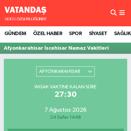
GÜNDEM
Hava Durumu
GÜNDEM
ÖZEL HABER
SPOR
SİYASET
SAĞLIK
ÖZEL HABER
Trafik Durumu
Afyonkarahisar İscehisar Namaz Vakitleri
SPOR
Süper Lig Puan Durumu ve Fikstür
SİYASET
Tüm Manşetler
AFYONKARAHİSAR
SAĞLIK
Son Dakika Haberleri
İMSAK VAKTINE KALAN SÜRE
27:30
Haber Arşivi
7 Ağustos 2026
24 Safer 1448