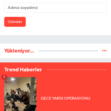
Gönder
Yükleniyor...
Trend Haberler
1
GECE YARISI OPERASYONU