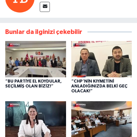
Bunlar da ilginizi çekebilir
“BU PARTİYE EL KOYDULAR,
“CHP’NİN KIYMETİNİ
SEÇİLMİŞ OLAN BİZİZ!”
ANLADIĞINIZDA BELKİ GEÇ
OLACAK!”