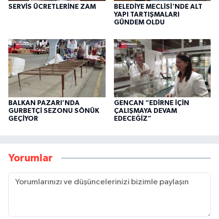
SERVİS ÜCRETLERİNE ZAM
BELEDİYE MECLİSİ'NDE ALT
YAPI TARTIŞMALARI
GÜNDEM OLDU
BALKAN PAZARI’NDA
GENCAN “EDİRNE İÇİN
GURBETÇİ SEZONU SÖNÜK
ÇALIŞMAYA DEVAM
GEÇİYOR
EDECEĞİZ”
Yorumlar