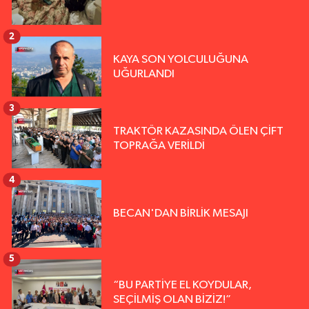
2
KAYA SON YOLCULUĞUNA
UĞURLANDI
3
TRAKTÖR KAZASINDA ÖLEN ÇİFT
TOPRAĞA VERİLDİ
4
BECAN'DAN BİRLİK MESAJI
5
“BU PARTİYE EL KOYDULAR,
SEÇİLMİŞ OLAN BİZİZ!”