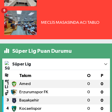
6
MECLİS MASASINDA ACI TABLO
Süper Lig Puan Durumu
Süper Lig
#
Takım
O
P
1
Amed
0
0
2
Erzurumspor FK
0
0
3
Başakşehir
0
0
4
Kocaelispor
0
0