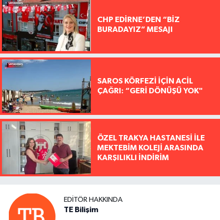
CHP EDİRNE’DEN “BİZ
BURADAYIZ” MESAJI
SAROS KÖRFEZİ İÇİN ACİL
ÇAĞRI: “GERİ DÖNÜŞÜ YOK"
ÖZEL TRAKYA HASTANESİ İLE
MEKTEBİM KOLEJİ ARASINDA
KARŞILIKLI İNDİRİM
EDITÖR HAKKINDA
TE Bilişim