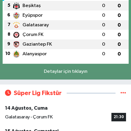
5
Beşiktaş
0
0
6
Eyüpspor
0
0
7
Galatasaray
0
0
8
Çorum FK
0
0
9
Gaziantep FK
0
0
10
Alanyaspor
0
0
Detaylar için tıklayın
Süper Lig Fikstür
14 Ağustos, Cuma
Galatasaray - Çorum FK
21:30