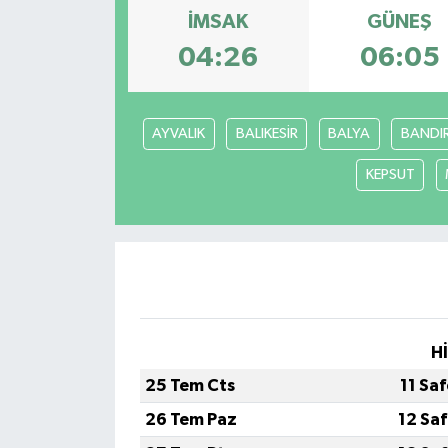
İMSAK
GÜNEŞ
04:26
06:05
AYVALIK
BALIKESİR
BALYA
BANDI
KEPSUT
H
25 Tem Cts
11 Sa
26 Tem Paz
12 Sa