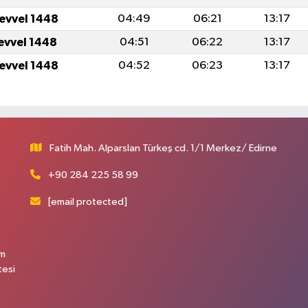
levvel 1448
04:49
06:21
13:17
levvel 1448
04:51
06:22
13:17
levvel 1448
04:52
06:23
13:17
Fatih Mah. Alparslan Türkeş cd. 1/1 Merkez/ Edirne
+90 284 225 58 99
[email protected]
üm
tesi