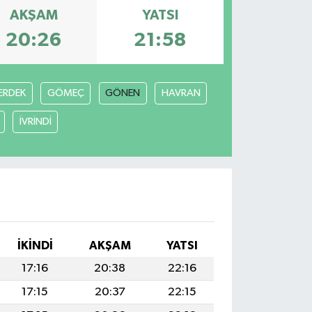
AKŞAM
YATSI
20:26
21:58
ERDEK
GÖMEÇ
GÖNEN
HAVRAN
İVRİNDİ
İKINDI
AKŞAM
YATSI
17:16
20:38
22:16
17:15
20:37
22:15