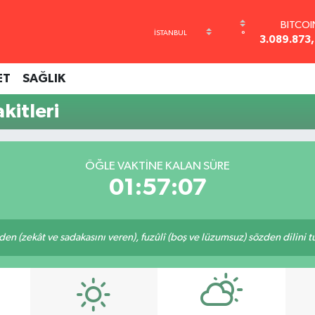
BITCO
°
3.089.873
DOLA
47,5894
ET
SAĞLIK
EURO
55,0398
kitleri
STERLİ
64,1581
GRAM AL
6527.85
ÖĞLE VAKTINE KALAN SÜRE
BİST10
01:57:07
13.70
eden (zekât ve sadakasını veren), fuzûlî (boş ve lüzumsuz) sözden dilini 