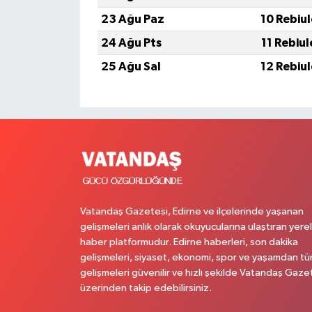
23 Ağu Paz
10 Rebiu
24 Ağu Pts
11 Rebiu
25 Ağu Sal
12 Rebiu
Vatandaş Gazetesi, Edirne ve ilçelerinde yaşanan
gelişmeleri anlık olarak okuyucularına ulaştıran yerel
haber platformudur. Edirne haberleri, son dakika
gelişmeleri, siyaset, ekonomi, spor ve yaşamdan t
gelişmeleri güvenilir ve hızlı şekilde Vatandaş Gaze
üzerinden takip edebilirsiniz.