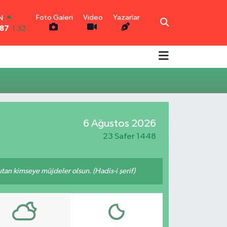
Foto Galeri
Video
Yazarlar
IN
,87
1.32
R
0.08
-0.02
N
0.16
TIN
0.54
6 Ağustos 2026
0
3
11
23 Safer 1448
tutan kimseye müjdeler olsun. (Hadis-i şerif)