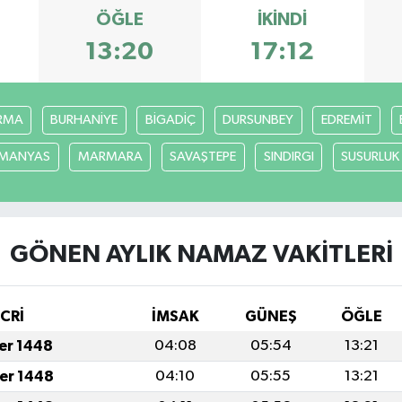
ÖĞLE
İKINDI
13:20
17:12
RMA
BURHANİYE
BİGADİÇ
DURSUNBEY
EDREMİT
MANYAS
MARMARA
SAVAŞTEPE
SINDIRGI
SUSURLUK
GÖNEN AYLIK NAMAZ VAKITLERI
İCRİ
İMSAK
GÜNEŞ
ÖĞLE
fer 1448
04:08
05:54
13:21
fer 1448
04:10
05:55
13:21