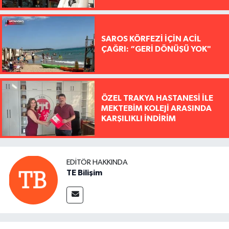
SAROS KÖRFEZİ İÇİN ACİL
ÇAĞRI: “GERİ DÖNÜŞÜ YOK"
ÖZEL TRAKYA HASTANESİ İLE
MEKTEBİM KOLEJİ ARASINDA
KARŞILIKLI İNDİRİM
EDITÖR HAKKINDA
TE Bilişim