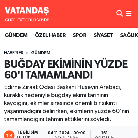
GÜNDEM
Hava Durumu
GÜNDEM
ÖZEL HABER
SPOR
SİYASET
SAĞLIK
ÖZEL HABER
Trafik Durumu
HABERLER
GÜNDEM
SPOR
Süper Lig Puan Durumu ve Fikstür
BUĞDAY EKİMİNİN YÜZDE
SİYASET
Tüm Manşetler
60'I TAMAMLANDI
SAĞLIK
Son Dakika Haberleri
Edirne Ziraat Odası Başkanı Hüseyin Arabacı,
kuraklık nedeniyle buğday ekimi tarihinin
Haber Arşivi
kaydığını, ekimler sırasında önemli bir sıkıntı
yaşanmadığını belirirken, ekimlerin yüzde 60'nın
tamamlandığını tahmin ettiklerini söyledi.
TE BILIŞIM
04.11.2024 - 00:00
161
EDITÖR
YAYINLANMA
GÖSTERIM