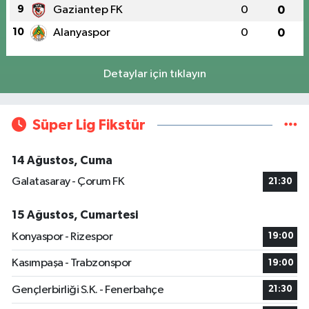
9
Gaziantep FK
0
0
10
Alanyaspor
0
0
Detaylar için tıklayın
Süper Lig Fikstür
14 Ağustos, Cuma
Galatasaray - Çorum FK
21:30
15 Ağustos, Cumartesi
Konyaspor - Rizespor
19:00
Kasımpaşa - Trabzonspor
19:00
Gençlerbirliği S.K. - Fenerbahçe
21:30