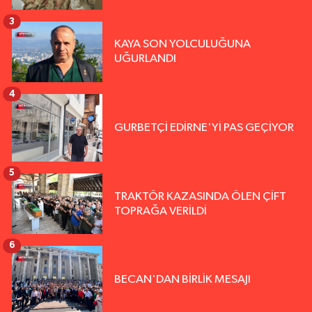
3
KAYA SON YOLCULUĞUNA
UĞURLANDI
4
GURBETÇİ EDİRNE'Yİ PAS GEÇİYOR
5
TRAKTÖR KAZASINDA ÖLEN ÇİFT
TOPRAĞA VERİLDİ
6
BECAN'DAN BİRLİK MESAJI