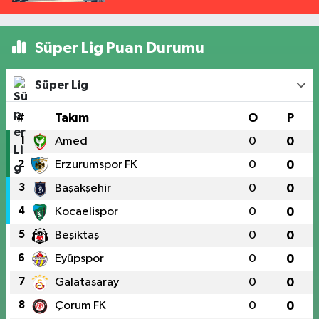
Süper Lig Puan Durumu
Süper Lig
#
Takım
O
P
1
Amed
0
0
2
Erzurumspor FK
0
0
3
Başakşehir
0
0
4
Kocaelispor
0
0
5
Beşiktaş
0
0
6
Eyüpspor
0
0
7
Galatasaray
0
0
8
Çorum FK
0
0