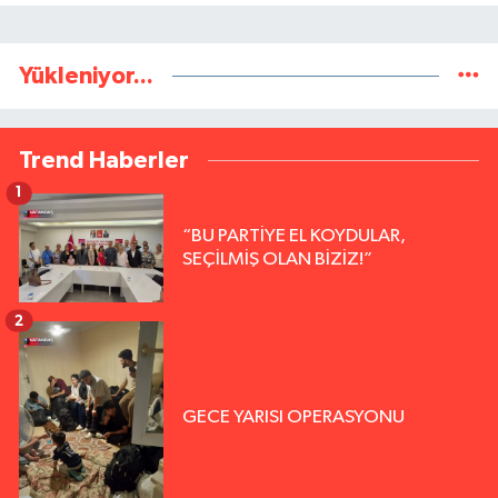
Yükleniyor...
Trend Haberler
1
“BU PARTİYE EL KOYDULAR,
SEÇİLMİŞ OLAN BİZİZ!”
2
GECE YARISI OPERASYONU