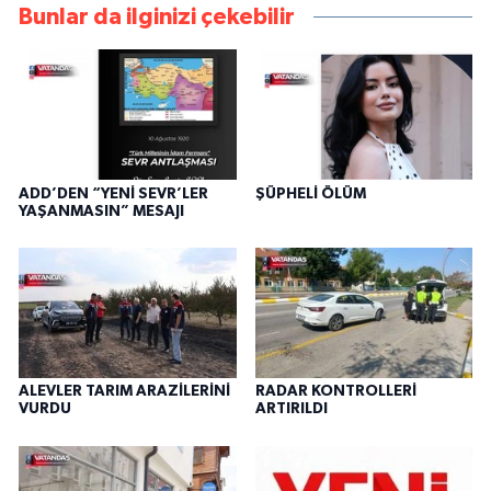
Bunlar da ilginizi çekebilir
ADD’DEN “YENİ SEVR’LER
ŞÜPHELİ ÖLÜM
YAŞANMASIN” MESAJI
ALEVLER TARIM ARAZİLERİNİ
RADAR KONTROLLERİ
VURDU
ARTIRILDI