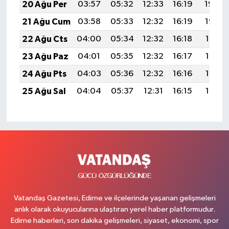
20 Ağu Per
03:57
05:32
12:33
16:19
19:24
21 Ağu Cum
03:58
05:33
12:32
16:19
19:22
22 Ağu Cts
04:00
05:34
12:32
16:18
19:21
23 Ağu Paz
04:01
05:35
12:32
16:17
19:19
24 Ağu Pts
04:03
05:36
12:32
16:16
19:18
25 Ağu Sal
04:04
05:37
12:31
16:15
19:16
Vatandaş Gazetesi, Edirne ve ilçelerinde yaşanan gelişmeleri
anlık olarak okuyucularına ulaştıran yerel haber platformudur.
Edirne haberleri, son dakika gelişmeleri, siyaset, ekonomi, spor