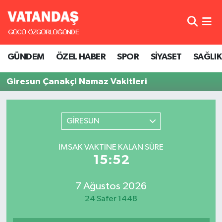
GÜNDEM
Hava Durumu
GÜNDEM
ÖZEL HABER
SPOR
SİYASET
SAĞLIK
ÖZEL HABER
Trafik Durumu
Giresun Çanakçi Namaz Vakitleri
SPOR
Süper Lig Puan Durumu ve Fikstür
SİYASET
Tüm Manşetler
GİRESUN
SAĞLIK
Son Dakika Haberleri
İMSAK VAKTINE KALAN SÜRE
15:52
Haber Arşivi
7 Ağustos 2026
24 Safer 1448