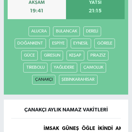
AKŞAM
YATSI
19:41
21:15
ALUCRA
BULANCAK
DERELİ
DOĞANKENT
ESPİYE
EYNESİL
GÖRELE
GÜCE
GİRESUN
KEŞAP
PİRAZİZ
TİREBOLU
YAĞLIDERE
ÇAMOLUK
ÇANAKÇI
ŞEBİNKARAHİSAR
ÇANAKÇI AYLIK NAMAZ VAKITLERI
İMSAK
GÜNEŞ
ÖĞLE
İKINDI
AKŞA