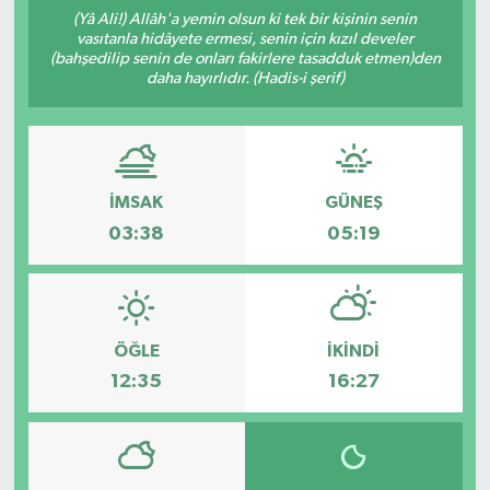
(Yâ Ali!) Allâh'a yemin olsun ki tek bir kişinin senin
vasıtanla hidâyete ermesi, senin için kızıl develer
(bahşedilip senin de onları fakirlere tasadduk etmen)den
daha hayırlıdır. (Hadis-i şerif)
İMSAK
GÜNEŞ
03:38
05:19
ÖĞLE
İKINDI
12:35
16:27