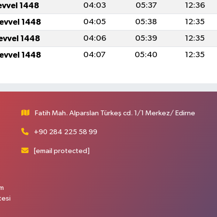
evvel 1448
04:03
05:37
12:36
levvel 1448
04:05
05:38
12:35
levvel 1448
04:06
05:39
12:35
levvel 1448
04:07
05:40
12:35
Fatih Mah. Alparslan Türkeş cd. 1/1 Merkez/ Edirne
+90 284 225 58 99
[email protected]
üm
tesi