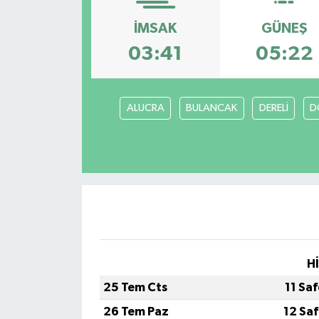
İMSAK
GÜNEŞ
03:41
05:22
ALUCRA
BULANCAK
DERELİ
D
H
25 Tem Cts
11 Sa
26 Tem Paz
12 Sa