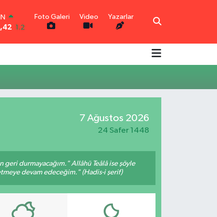
Foto Galeri
Video
Yazarlar
IN
3,42
1.2
R
6
0.17
O
2
0.27
İN
6
0.35
LTIN
9
2.12
7 Ağustos 2026
00
3
-19
24 Safer 1448
an geri durmayacağım." Allâhü Teâlâ ise şöyle
fetmeye devam edeceğim." (Hadis-i şerif)