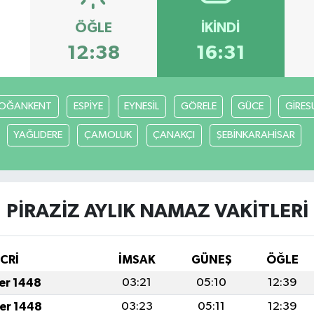
ÖĞLE
İKINDI
12:38
16:31
OĞANKENT
ESPİYE
EYNESİL
GÖRELE
GÜCE
GİRES
YAĞLIDERE
ÇAMOLUK
ÇANAKÇI
ŞEBİNKARAHİSAR
PİRAZİZ AYLIK NAMAZ VAKITLERI
İCRİ
İMSAK
GÜNEŞ
ÖĞLE
fer 1448
03:21
05:10
12:39
fer 1448
03:23
05:11
12:39