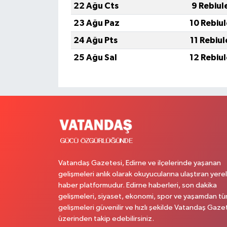
22 Ağu Cts
9 Rebiul
23 Ağu Paz
10 Rebiu
24 Ağu Pts
11 Rebiu
25 Ağu Sal
12 Rebiu
Vatandaş Gazetesi, Edirne ve ilçelerinde yaşanan
gelişmeleri anlık olarak okuyucularına ulaştıran yerel
haber platformudur. Edirne haberleri, son dakika
gelişmeleri, siyaset, ekonomi, spor ve yaşamdan t
gelişmeleri güvenilir ve hızlı şekilde Vatandaş Gaze
üzerinden takip edebilirsiniz.