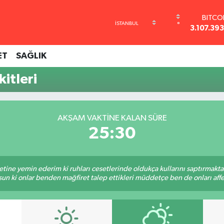
BITCO
°
3.107.39
DOLA
47,710
ET
SAĞLIK
EUR
55,165
itleri
STERL
64,404
GRAM A
6618.4
AKŞAM VAKTINE KALAN SÜRE
BİST1
25:29
13.77
tine yemin ederim ki ruhları cesetlerinde oldukça kullarını saptırmakt
un ki onlar benden mağfiret talep ettikleri müddetçe ben de onları af