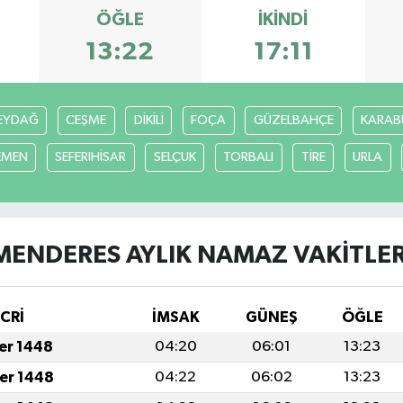
ÖĞLE
İKINDI
13:22
17:11
EYDAĞ
CEŞME
DİKİLİ
FOÇA
GÜZELBAHÇE
KARAB
EMEN
SEFERIHİSAR
SELÇUK
TORBALI
TİRE
URLA
MENDERES AYLIK NAMAZ VAKITLER
İCRİ
İMSAK
GÜNEŞ
ÖĞLE
fer 1448
04:20
06:01
13:23
fer 1448
04:22
06:02
13:23