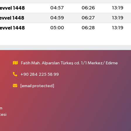
levvel 1448
04:57
06:26
13:19
levvel 1448
04:59
06:27
13:19
levvel 1448
05:00
06:28
13:19
Fatih Mah. Alparslan Türkeş cd. 1/1 Merkez/ Edirne
+90 284 225 58 99
[email protected]
üm
tesi