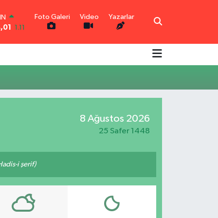
Foto Galeri
Video
Yazarlar
IN
4,01
1.11
AR
6
0.18
O
0
0.32
İN
1
0.38
LTIN
5
0.03
8 Ağustos 2026
00
9
-14
25 Safer 1448
adis-i şerif)