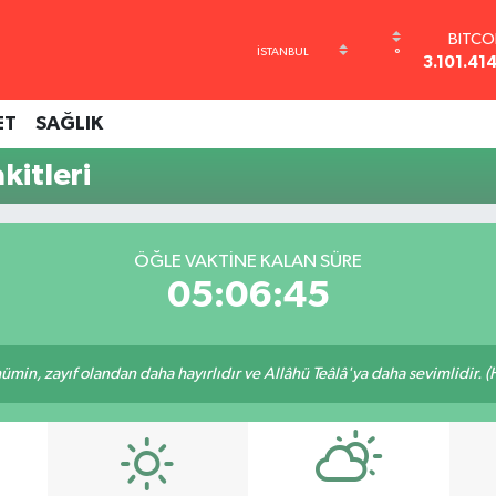
BITCO
°
3.101.41
DOL
47,743
ET
SAĞLIK
EUR
55,251
itleri
STERL
64,481
GRAM A
6660.5
ÖĞLE VAKTINE KALAN SÜRE
BİST1
05:06:45
13.77
min, zayıf olandan daha hayırlıdır ve Allâhü Teâlâ'ya daha sevimlidir. (H