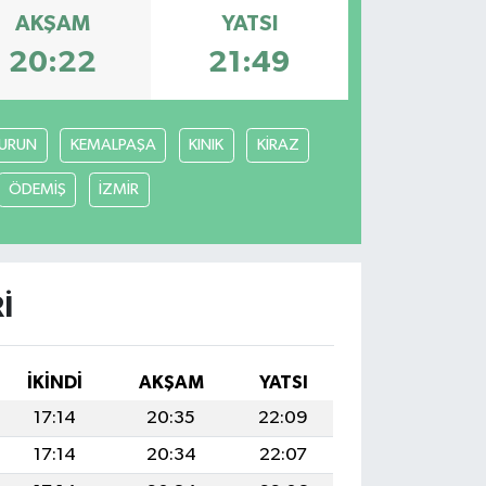
AKŞAM
YATSI
20:22
21:49
URUN
KEMALPAŞA
KINIK
KİRAZ
ÖDEMİŞ
İZMİR
I
İKINDI
AKŞAM
YATSI
17:14
20:35
22:09
17:14
20:34
22:07