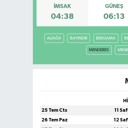
İMSAK
GÜNEŞ
04:38
06:13
ALİAĞA
BAYINDIR
BERGAMA
B
MENDERES
MEN
H
25 Tem Cts
11 Sa
26 Tem Paz
12 Sa