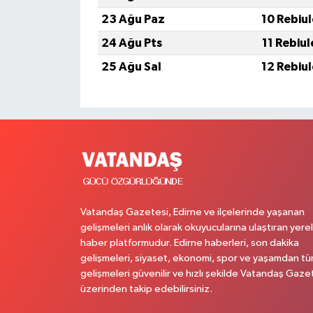
23 Ağu Paz
10 Rebiu
24 Ağu Pts
11 Rebiu
25 Ağu Sal
12 Rebiu
Vatandaş Gazetesi, Edirne ve ilçelerinde yaşanan
gelişmeleri anlık olarak okuyucularına ulaştıran yerel
haber platformudur. Edirne haberleri, son dakika
gelişmeleri, siyaset, ekonomi, spor ve yaşamdan t
gelişmeleri güvenilir ve hızlı şekilde Vatandaş Gaze
üzerinden takip edebilirsiniz.