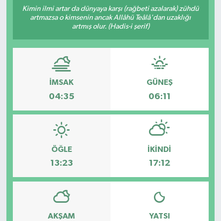
Kimin ilmi artar da dünyaya karşı (rağbeti azalarak) zühdü
artmazsa o kimsenin ancak Allâhü Teâlâ'dan uzaklığı
artmış olur. (Hadis-i şerif)
İMSAK
GÜNEŞ
04:35
06:11
ÖĞLE
İKINDI
13:23
17:12
AKŞAM
YATSI