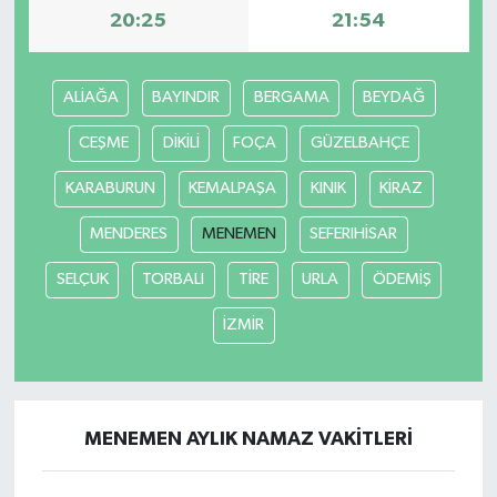
20:25
21:54
ALİAĞA
BAYINDIR
BERGAMA
BEYDAĞ
CEŞME
DİKİLİ
FOÇA
GÜZELBAHÇE
KARABURUN
KEMALPAŞA
KINIK
KİRAZ
MENDERES
MENEMEN
SEFERIHİSAR
SELÇUK
TORBALI
TİRE
URLA
ÖDEMİŞ
İZMİR
MENEMEN AYLIK NAMAZ VAKITLERI