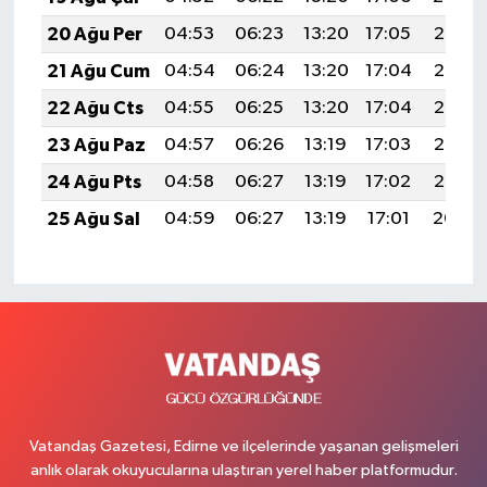
20 Ağu Per
04:53
06:23
13:20
17:05
20:08
21 Ağu Cum
04:54
06:24
13:20
17:04
20:06
22 Ağu Cts
04:55
06:25
13:20
17:04
20:05
23 Ağu Paz
04:57
06:26
13:19
17:03
20:03
24 Ağu Pts
04:58
06:27
13:19
17:02
20:02
25 Ağu Sal
04:59
06:27
13:19
17:01
20:00
Vatandaş Gazetesi, Edirne ve ilçelerinde yaşanan gelişmeleri
anlık olarak okuyucularına ulaştıran yerel haber platformudur.