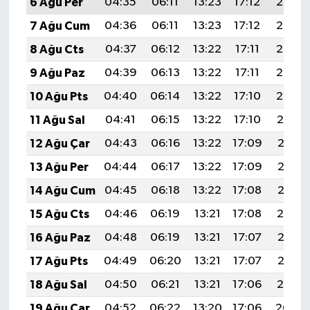
6 Ağu Per
04:35
06:11
13:23
17:12
20:25
7 Ağu Cum
04:36
06:11
13:23
17:12
20:24
8 Ağu Cts
04:37
06:12
13:22
17:11
20:23
9 Ağu Paz
04:39
06:13
13:22
17:11
20:22
10 Ağu Pts
04:40
06:14
13:22
17:10
20:20
11 Ağu Sal
04:41
06:15
13:22
17:10
20:19
12 Ağu Çar
04:43
06:16
13:22
17:09
20:18
13 Ağu Per
04:44
06:17
13:22
17:09
20:17
14 Ağu Cum
04:45
06:18
13:22
17:08
20:15
15 Ağu Cts
04:46
06:19
13:21
17:08
20:14
16 Ağu Paz
04:48
06:19
13:21
17:07
20:13
17 Ağu Pts
04:49
06:20
13:21
17:07
20:12
18 Ağu Sal
04:50
06:21
13:21
17:06
20:10
19 Ağu Çar
04:52
06:22
13:20
17:06
20:09