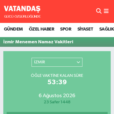
GÜNDEM
Hava Durumu
GÜNDEM
ÖZEL HABER
SPOR
SİYASET
SAĞLIK
ÖZEL HABER
Trafik Durumu
İzmir Menemen Namaz Vakitleri
SPOR
Süper Lig Puan Durumu ve Fikstür
SİYASET
Tüm Manşetler
İZMİR
SAĞLIK
Son Dakika Haberleri
ÖĞLE VAKTINE KALAN SÜRE
53:39
Haber Arşivi
6 Ağustos 2026
23 Safer 1448