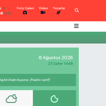
Foto Galeri
Video
Yazarlar
N
46
0.87
R
0.18
0.32
N
0.38
TIN
2.59
8 Ağustos 2026
0
-19
25 Safer 1448
ylık ihsân buyurur. (Hadis-i şerif)