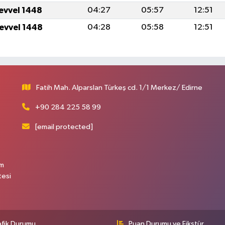
levvel 1448
04:27
05:57
12:51
levvel 1448
04:28
05:58
12:51
Fatih Mah. Alparslan Türkeş cd. 1/1 Merkez/ Edirne
+90 284 225 58 99
[email protected]
üm
tesi
afik Durumu
Puan Durumu ve Fikstür