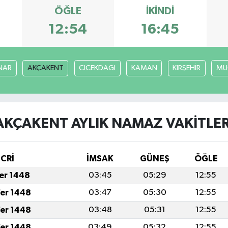
ÖĞLE
İKINDI
12:54
16:45
NAR
AKÇAKENT
CICEKDAGI
KAMAN
KIRŞEHİR
MU
AKÇAKENT AYLIK NAMAZ VAKITLER
İCRİ
İMSAK
GÜNEŞ
ÖĞLE
fer 1448
03:45
05:29
12:55
fer 1448
03:47
05:30
12:55
fer 1448
03:48
05:31
12:55
fer 1448
03:49
05:32
12:55