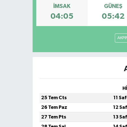
İMSAK
GÜNEŞ
04:05
05:42
AKPI
H
25 Tem Cts
11 Sa
26 Tem Paz
12 Sa
27 Tem Pts
13 Sa
28 Tem Sal
14 Sa