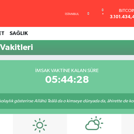
BITCOI
°
3.101.434,
DOLA
47,7436
ET
SAĞLIK
EURO
55,2510
Vakitleri
STERLİ
64,4811
GRAM AL
6648.99
İMSAK VAKTINE KALAN SÜRE
BİST10
05:44:28
13.773
 kolaylık gösterirse Allâhü Teâlâ da o kimseye dünyada da, âhirette de kola