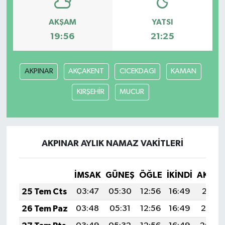
AKŞAM
YATSI
19:56
21:25
AKPINAR
AKÇAKENT
CICEKDAGI
KAMAN
KIRŞEHİR
MUCUR
AKPINAR AYLIK NAMAZ VAKITLERI
İMSAK
GÜNEŞ
ÖĞLE
İKINDI
AKŞA
25 Tem Cts
03:47
05:30
12:56
16:49
20:11
26 Tem Paz
03:48
05:31
12:56
16:49
20:10