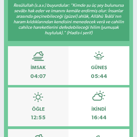
Resûlullah (s.a.v.) buyurdular: "Kimde şu üç şey bulunursa
sevâbı hak eder ve imanını kemâle erdirmiş olur: İnsanlar
arasında geçinebileceği (güzel) ahlâk, Allâhü Teâlâ'nın
haram kıldıklarından kendisini menedecek verâ ve cahilin
cahilce hareketlerini defedebileceği hilim (yumuşak
huyluluk)." (Hadis-i şerif)
İMSAK
GÜNEŞ
04:07
05:44
ÖĞLE
İKINDI
12:55
16:44