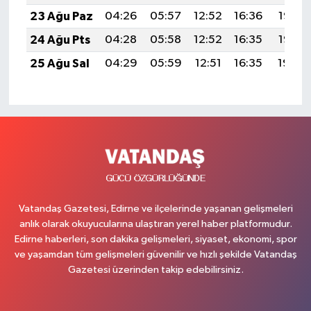
23 Ağu Paz
04:26
05:57
12:52
16:36
19:37
24 Ağu Pts
04:28
05:58
12:52
16:35
19:36
25 Ağu Sal
04:29
05:59
12:51
16:35
19:34
Vatandaş Gazetesi, Edirne ve ilçelerinde yaşanan gelişmeleri
anlık olarak okuyucularına ulaştıran yerel haber platformudur.
Edirne haberleri, son dakika gelişmeleri, siyaset, ekonomi, spor
ve yaşamdan tüm gelişmeleri güvenilir ve hızlı şekilde Vatandaş
Gazetesi üzerinden takip edebilirsiniz.