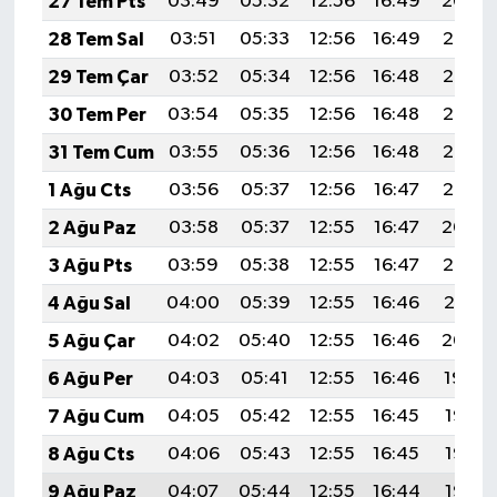
27 Tem Pts
03:49
05:32
12:56
16:49
20:09
28 Tem Sal
03:51
05:33
12:56
16:49
20:08
29 Tem Çar
03:52
05:34
12:56
16:48
20:07
30 Tem Per
03:54
05:35
12:56
16:48
20:07
31 Tem Cum
03:55
05:36
12:56
16:48
20:06
1 Ağu Cts
03:56
05:37
12:56
16:47
20:05
2 Ağu Paz
03:58
05:37
12:55
16:47
20:04
3 Ağu Pts
03:59
05:38
12:55
16:47
20:02
4 Ağu Sal
04:00
05:39
12:55
16:46
20:01
5 Ağu Çar
04:02
05:40
12:55
16:46
20:00
6 Ağu Per
04:03
05:41
12:55
16:46
19:59
7 Ağu Cum
04:05
05:42
12:55
16:45
19:58
8 Ağu Cts
04:06
05:43
12:55
16:45
19:57
9 Ağu Paz
04:07
05:44
12:55
16:44
19:56