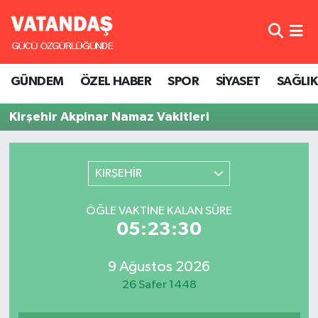
GÜNDEM
Hava Durumu
GÜNDEM
ÖZEL HABER
SPOR
SİYASET
SAĞLIK
ÖZEL HABER
Trafik Durumu
Kirşehir Akpinar Namaz Vakitleri
SPOR
Süper Lig Puan Durumu ve Fikstür
SİYASET
Tüm Manşetler
KIRŞEHİR
SAĞLIK
Son Dakika Haberleri
ÖĞLE VAKTINE KALAN SÜRE
05:23:30
Haber Arşivi
9 Ağustos 2026
26 Safer 1448