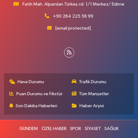
Fatih Mah. Alparslan Türkeş cd. 1/1 Merkez/ Edirne
+90 284 225 58 99
[email protected]
Hava Durumu
Trafik Durumu
Puan Durumu ve Fikstür
Tüm Manşetler
Son Dakika Haberleri
Haber Arşivi
GÜNDEM
ÖZEL HABER
SPOR
SİYASET
SAĞLIK