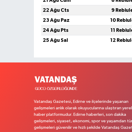
21 Ağu Cum
8 Rebiul
22 Ağu Cts
9 Rebiul
23 Ağu Paz
10 Rebiu
24 Ağu Pts
11 Rebiu
25 Ağu Sal
12 Rebiu
Vatandaş Gazetesi, Edirne ve ilçelerinde yaşanan
gelişmeleri anlık olarak okuyucularına ulaştıran yerel
haber platformudur. Edirne haberleri, son dakika
gelişmeleri, siyaset, ekonomi, spor ve yaşamdan t
gelişmeleri güvenilir ve hızlı şekilde Vatandaş Gaze