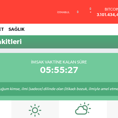
BITCOI
°
3.101.434,
DOLA
47,7436
ET
SAĞLIK
EURO
55,2510
itleri
STERLİ
64,4811
GRAM AL
6648.99
İMSAK VAKTINE KALAN SÜRE
BİST10
05:55:27
13.773
m kimse, ilmi (sadece) dilinde olan (itikadı bozuk, ilmiyle amel etmeye