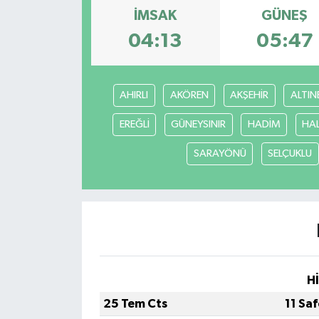
İMSAK
GÜNEŞ
04:13
05:47
AHIRLI
AKÖREN
AKŞEHİR
ALTIN
EREĞLİ
GÜNEYSINIR
HADİM
HA
SARAYÖNÜ
SELÇUKLU
H
25 Tem Cts
11 Sa