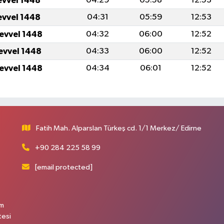
evvel 1448
04:29
05:58
12:53
evvel 1448
04:31
05:59
12:53
levvel 1448
04:32
06:00
12:52
levvel 1448
04:33
06:00
12:52
levvel 1448
04:34
06:01
12:52
Fatih Mah. Alparslan Türkeş cd. 1/1 Merkez/ Edirne
+90 284 225 58 99
[email protected]
üm
tesi