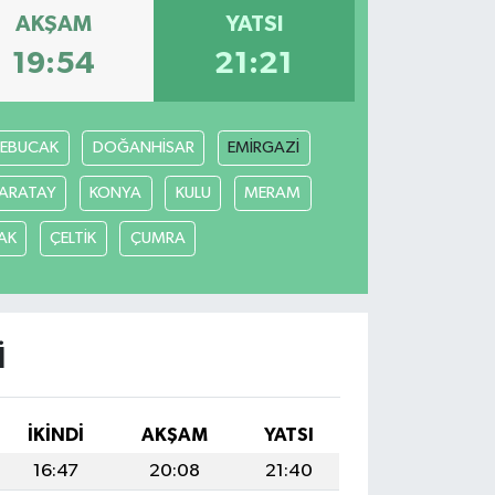
AKŞAM
YATSI
19:54
21:21
REBUCAK
DOĞANHİSAR
EMİRGAZİ
ARATAY
KONYA
KULU
MERAM
AK
ÇELTİK
ÇUMRA
I
İKINDI
AKŞAM
YATSI
16:47
20:08
21:40