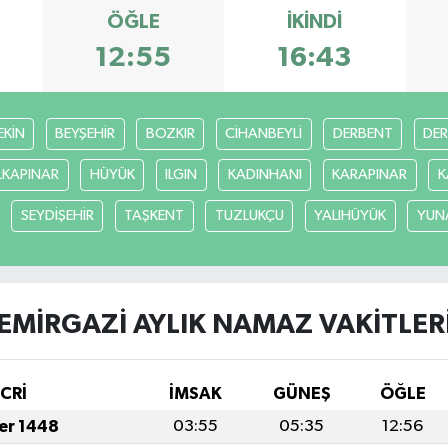
ÖĞLE
İKINDI
12:55
16:43
EKİN
BEYŞEHİR
BOZKIR
CİHANBEYLİ
DERBENT
DE
LKAPINAR
HÜYÜK
ILGIN
KADINHANI
KARAPINAR
K
SEYDİŞEHİR
TAŞKENT
TUZLUKÇU
YALIHÜYÜK
YUN
EMİRGAZİ AYLIK NAMAZ VAKITLER
İCRİ
İMSAK
GÜNEŞ
ÖĞLE
fer 1448
03:55
05:35
12:56