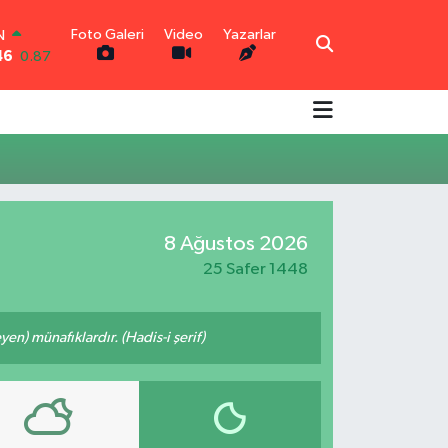
Foto Galeri
Video
Yazarlar
N
46
0.87
R
0.18
0.32
N
0.38
TIN
2.59
8 Ağustos 2026
0
-19
25 Safer 1448
n) münafıklardır. (Hadis-i şerif)