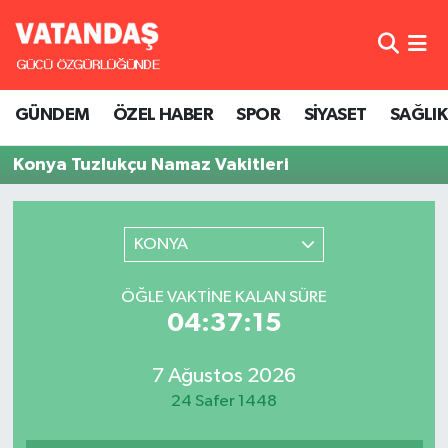
GÜNDEM
Hava Durumu
GÜNDEM
ÖZEL HABER
SPOR
SİYASET
SAĞLIK
ÖZEL HABER
Trafik Durumu
Konya Tuzlukçu Namaz Vakitleri
SPOR
Süper Lig Puan Durumu ve Fikstür
SİYASET
Tüm Manşetler
KONYA
SAĞLIK
Son Dakika Haberleri
ÖĞLE VAKTINE KALAN SÜRE
04:37:15
Haber Arşivi
7 Ağustos 2026
24 Safer 1448