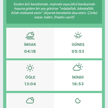
Sizden biri kendisinde, malında veya (din) kardeşinde
hoşuna giden bir şey görürse "mâşâallah, bârekallâh,
Allah mübarek etsin" diyerek bereketle dua etsin. Çünkü
nazar, haktır. (Hadis-i şerif)
İMSAK
GÜNEŞ
04:18
05:53
ÖĞLE
İKINDI
13:04
16:53