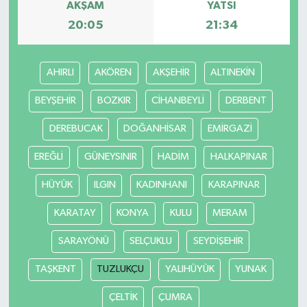
AKŞAM
YATSI
20:05
21:34
AHIRLI
AKÖREN
AKŞEHİR
ALTINEKİN
BEYŞEHİR
BOZKIR
CİHANBEYLİ
DERBENT
DEREBUCAK
DOĞANHİSAR
EMİRGAZİ
EREĞLİ
GÜNEYSINIR
HADİM
HALKAPINAR
HÜYÜK
ILGIN
KADINHANI
KARAPINAR
KARATAY
KONYA
KULU
MERAM
SARAYÖNÜ
SELÇUKLU
SEYDİŞEHİR
TAŞKENT
TUZLUKÇU
YALIHÜYÜK
YUNAK
ÇELTİK
ÇUMRA