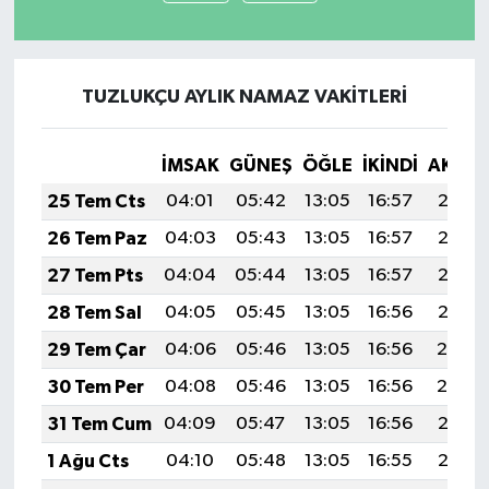
TUZLUKÇU AYLIK NAMAZ VAKITLERI
İMSAK
GÜNEŞ
ÖĞLE
İKINDI
AKŞA
25 Tem Cts
04:01
05:42
13:05
16:57
20:18
26 Tem Paz
04:03
05:43
13:05
16:57
20:17
27 Tem Pts
04:04
05:44
13:05
16:57
20:16
28 Tem Sal
04:05
05:45
13:05
16:56
20:15
29 Tem Çar
04:06
05:46
13:05
16:56
20:14
30 Tem Per
04:08
05:46
13:05
16:56
20:14
31 Tem Cum
04:09
05:47
13:05
16:56
20:13
1 Ağu Cts
04:10
05:48
13:05
16:55
20:12