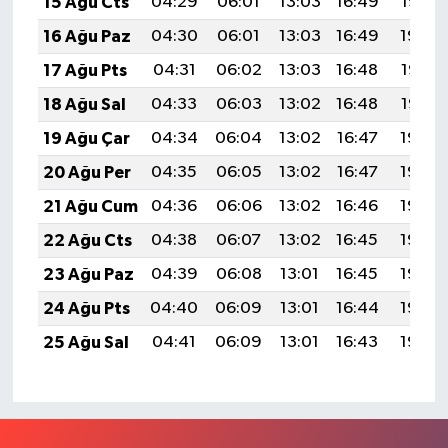
15 Ağu Cts
04:29
06:01
13:03
16:49
19:56
16 Ağu Paz
04:30
06:01
13:03
16:49
19:54
17 Ağu Pts
04:31
06:02
13:03
16:48
19:53
18 Ağu Sal
04:33
06:03
13:02
16:48
19:52
19 Ağu Çar
04:34
06:04
13:02
16:47
19:50
20 Ağu Per
04:35
06:05
13:02
16:47
19:49
21 Ağu Cum
04:36
06:06
13:02
16:46
19:48
22 Ağu Cts
04:38
06:07
13:02
16:45
19:46
23 Ağu Paz
04:39
06:08
13:01
16:45
19:45
24 Ağu Pts
04:40
06:09
13:01
16:44
19:44
25 Ağu Sal
04:41
06:09
13:01
16:43
19:42