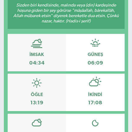
Sizden biri kendisinde, malında veya (din) kardeşinde
hoşuna giden bir şey görürse "mâşâallah, bârekallâh,
Allah mübarek etsin" diyerek bereketle dua etsin. Çünkü
nazar, haktır. (Hadis-i şerif)
İMSAK
GÜNEŞ
04:34
06:09
ÖĞLE
İKINDI
13:19
17:08