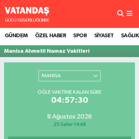
GÜNDEM
Hava Durumu
GÜNDEM
ÖZEL HABER
SPOR
SİYASET
SAĞLIK
ÖZEL HABER
Trafik Durumu
Manisa Ahmetli Namaz Vakitleri
SPOR
Süper Lig Puan Durumu ve Fikstür
SİYASET
Tüm Manşetler
MANİSA
SAĞLIK
Son Dakika Haberleri
ÖĞLE VAKTINE KALAN SÜRE
04:57:30
Haber Arşivi
8 Ağustos 2026
25 Safer 1448