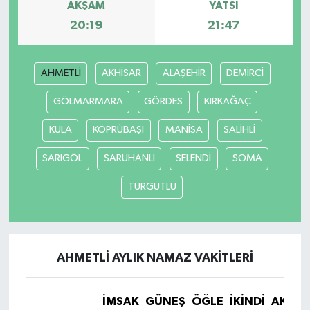
AKŞAM
YATSI
20:19
21:47
AHMETLİ
AKHİSAR
ALAŞEHİR
DEMİRCİ
GÖLMARMARA
GÖRDES
KIRKAĞAÇ
KULA
KÖPRÜBAŞI
MANİSA
SALİHLİ
SARIGÖL
SARUHANLI
SELENDİ
SOMA
TURGUTLU
AHMETLİ AYLIK NAMAZ VAKITLERI
İMSAK
GÜNEŞ
ÖĞLE
İKINDI
AKŞA