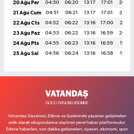
20 Ağu Per
04:50
06:20
13:17
17:01
20:04
21 Ağu Cum
04:51
06:21
13:17
17:01
20:03
22 Ağu Cts
04:52
06:22
13:16
17:00
20:01
23 Ağu Paz
04:53
06:22
13:16
16:59
20:00
24 Ağu Pts
04:55
06:23
13:16
16:59
19:58
25 Ağu Sal
04:56
06:24
13:16
16:58
19:57
Vatandaş Gazetesi, Edirne ve ilçelerinde yaşanan gelişmeleri
anlık olarak okuyucularına ulaştıran yerel haber platformudur.
Edirne haberleri, son dakika gelişmeleri, siyaset, ekonomi, spor