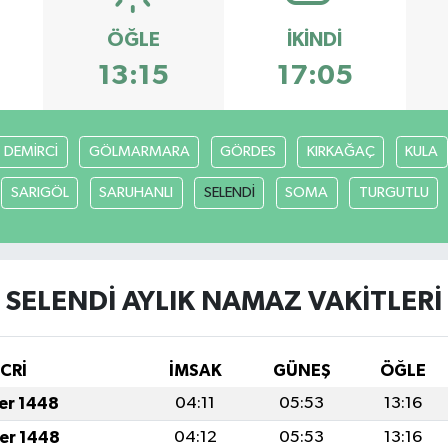
ÖĞLE
İKINDI
13:15
17:05
DEMİRCİ
GÖLMARMARA
GÖRDES
KIRKAĞAÇ
KULA
SARIGÖL
SARUHANLI
SELENDİ
SOMA
TURGUTLU
SELENDİ AYLIK NAMAZ VAKITLERI
İCRİ
İMSAK
GÜNEŞ
ÖĞLE
fer 1448
04:11
05:53
13:16
fer 1448
04:12
05:53
13:16