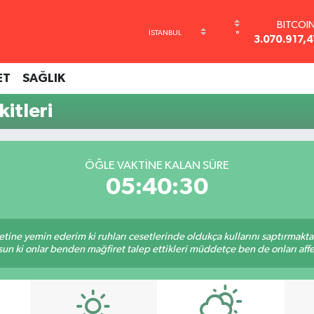
BITCOI
°
3.070.917,4
DOLA
47,7143
ET
SAĞLIK
EURO
55,0317
itleri
STERLİ
64,2463
GRAM AL
6574.81
ÖĞLE VAKTINE KALAN SÜRE
BİST10
05:40:30
13.799
tine yemin ederim ki ruhları cesetlerinde oldukça kullarını saptırmakt
un ki onlar benden mağfiret talep ettikleri müddetçe ben de onları af