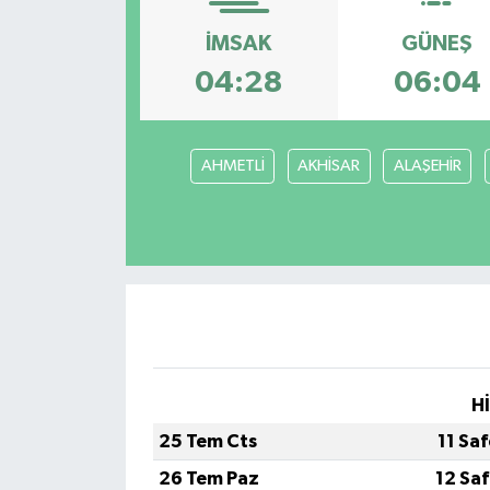
İMSAK
GÜNEŞ
04:28
06:04
AHMETLİ
AKHİSAR
ALAŞEHİR
H
25 Tem Cts
11 Sa
26 Tem Paz
12 Sa