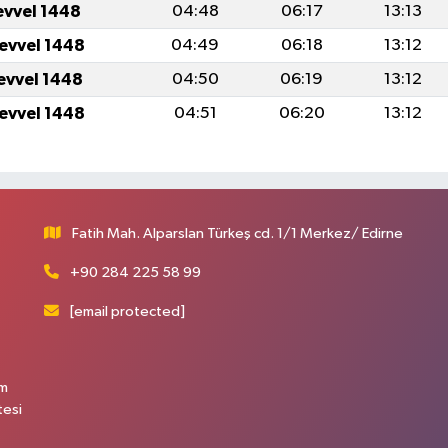
evvel 1448
04:48
06:17
13:13
levvel 1448
04:49
06:18
13:12
levvel 1448
04:50
06:19
13:12
levvel 1448
04:51
06:20
13:12
Fatih Mah. Alparslan Türkeş cd. 1/1 Merkez/ Edirne
+90 284 225 58 99
[email protected]
üm
tesi