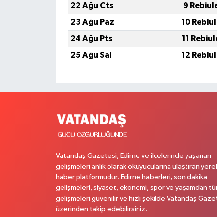
22 Ağu Cts
9 Rebiul
23 Ağu Paz
10 Rebiu
24 Ağu Pts
11 Rebiu
25 Ağu Sal
12 Rebiu
Vatandaş Gazetesi, Edirne ve ilçelerinde yaşanan
gelişmeleri anlık olarak okuyucularına ulaştıran yerel
haber platformudur. Edirne haberleri, son dakika
gelişmeleri, siyaset, ekonomi, spor ve yaşamdan t
gelişmeleri güvenilir ve hızlı şekilde Vatandaş Gaze
üzerinden takip edebilirsiniz.