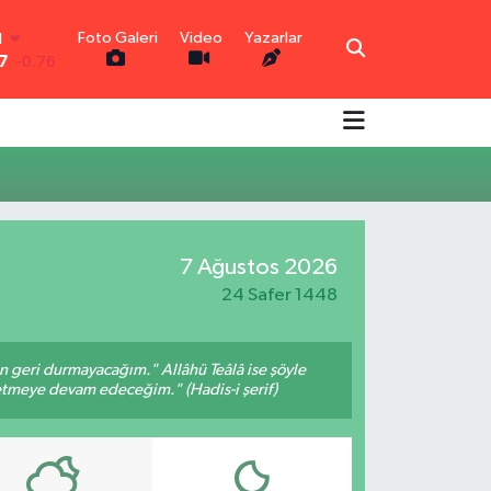
Foto Galeri
Video
Yazarlar
N
7
-0.76
R
0.16
-0.02
N
0.07
TIN
1.44
7 Ağustos 2026
0
70
24 Safer 1448
an geri durmayacağım." Allâhü Teâlâ ise şöyle
fetmeye devam edeceğim." (Hadis-i şerif)