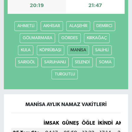
20:19
21:47
AHMETLİ
AKHİSAR
ALAŞEHİR
DEMİRCİ
GÖLMARMARA
GÖRDES
KIRKAĞAÇ
KULA
KÖPRÜBAŞI
MANİSA
SALİHLİ
SARIGÖL
SARUHANLI
SELENDİ
SOMA
TURGUTLU
MANİSA AYLIK NAMAZ VAKITLERI
İMSAK
GÜNEŞ
ÖĞLE
İKINDI
AKŞA