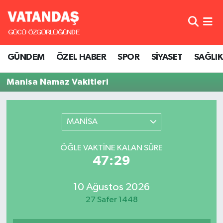
GÜNDEM
Hava Durumu
GÜNDEM
ÖZEL HABER
SPOR
SİYASET
SAĞLIK
ÖZEL HABER
Trafik Durumu
Manisa Namaz Vakitleri
SPOR
Süper Lig Puan Durumu ve Fikstür
SİYASET
Tüm Manşetler
MANİSA
SAĞLIK
Son Dakika Haberleri
ÖĞLE VAKTINE KALAN SÜRE
47:29
Haber Arşivi
10 Ağustos 2026
27 Safer 1448