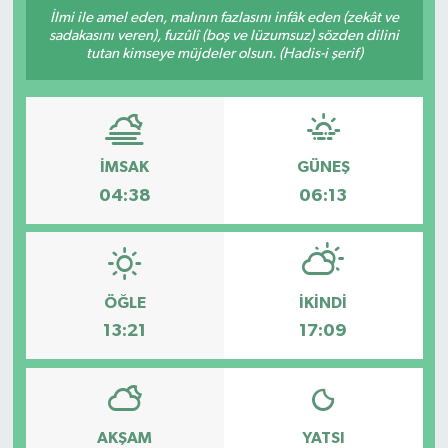
İlmi ile amel eden, malının fazlasını infâk eden (zekât ve
sadakasını veren), fuzûlî (boş ve lüzumsuz) sözden dilini
tutan kimseye müjdeler olsun. (Hadis-i şerif)
İMSAK
GÜNEŞ
04:38
06:13
ÖĞLE
İKINDI
13:21
17:09
AKŞAM
YATSI