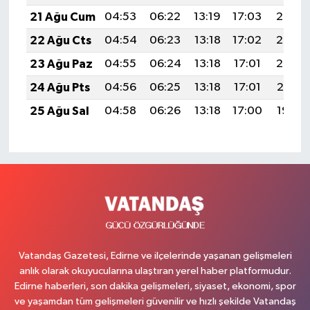
21 Ağu Cum
04:53
06:22
13:19
17:03
20:05
22 Ağu Cts
04:54
06:23
13:18
17:02
20:03
23 Ağu Paz
04:55
06:24
13:18
17:01
20:02
24 Ağu Pts
04:56
06:25
13:18
17:01
20:01
25 Ağu Sal
04:58
06:26
13:18
17:00
19:59
Vatandaş Gazetesi, Edirne ve ilçelerinde yaşanan gelişmeleri
anlık olarak okuyucularına ulaştıran yerel haber platformudur.
Edirne haberleri, son dakika gelişmeleri, siyaset, ekonomi, spor
ve yaşamdan tüm gelişmeleri güvenilir ve hızlı şekilde Vatandaş