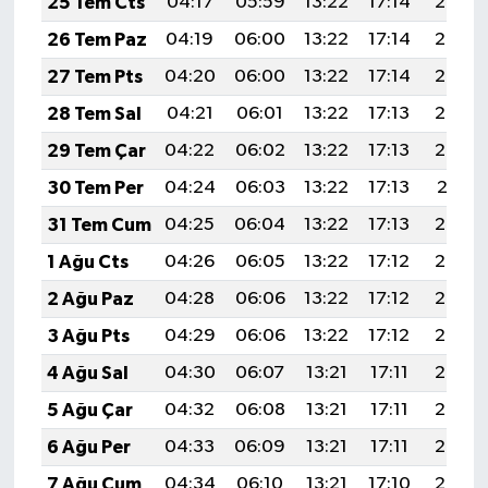
25 Tem Cts
04:17
05:59
13:22
17:14
20:35
26 Tem Paz
04:19
06:00
13:22
17:14
20:34
27 Tem Pts
04:20
06:00
13:22
17:14
20:33
28 Tem Sal
04:21
06:01
13:22
17:13
20:33
29 Tem Çar
04:22
06:02
13:22
17:13
20:32
30 Tem Per
04:24
06:03
13:22
17:13
20:31
31 Tem Cum
04:25
06:04
13:22
17:13
20:30
1 Ağu Cts
04:26
06:05
13:22
17:12
20:29
2 Ağu Paz
04:28
06:06
13:22
17:12
20:28
3 Ağu Pts
04:29
06:06
13:22
17:12
20:27
4 Ağu Sal
04:30
06:07
13:21
17:11
20:26
5 Ağu Çar
04:32
06:08
13:21
17:11
20:25
6 Ağu Per
04:33
06:09
13:21
17:11
20:24
7 Ağu Cum
04:34
06:10
13:21
17:10
20:22