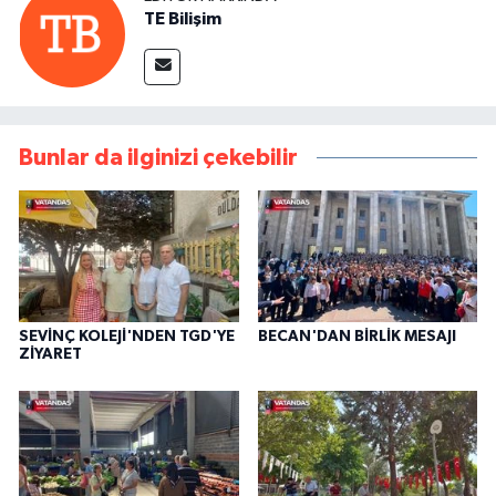
TE Bilişim
Bunlar da ilginizi çekebilir
SEVİNÇ KOLEJİ'NDEN TGD'YE
BECAN'DAN BİRLİK MESAJI
ZİYARET