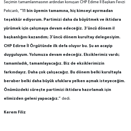
Seçimin tamamlanmasının ardından konuşan CHP Edirne İl Başkanı Fevzi
“11 bin üyemin tamamına, hiç kimseyi ayırmadan
Pekcanlı,
teşekkür ediyorum. Partimizi daha da büyütmek ve iktidara
yürümek için çalışmaya devam edeceğiz. 3’üncü dönem il
başkanlığını kazandım; 3’üncü dönem kurultay delegesiyim.
CHP Edirne İl Örgütünde ilk defa oluyor bu. Şu an acayip
duyguluyum. Yolumuza devam edeceğiz. Eksiklerimiz vardı;
tamamladık, tamamlayacağız. Biz de eksiklerimizin
farkındayız. Daha çok çalışacağız. Bu dönem belki kurultayla
beraber belki daha büyük ufuklara yelken açmak isteyeceğim.
Önümüzdeki süreçte partimizi iktidara hazırlamak için
elimizden geleni yapacağız.”
dedi.
Kerem Filiz