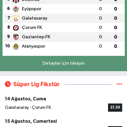
6
Eyüpspor
0
0
7
Galatasaray
0
0
8
Çorum FK
0
0
9
Gaziantep FK
0
0
10
Alanyaspor
0
0
Detaylar için tıklayın
Süper Lig Fikstür
14 Ağustos, Cuma
Galatasaray - Çorum FK
21:30
15 Ağustos, Cumartesi