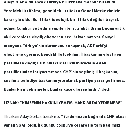
eleştiriler oldu ancak Türkiye bu ittifaka mecbur bırakıldı.
Yereldeki ittifakta, geneldeki ittifakta Genel Merkezimizin
kararıyla oldu. Bu ittifak ideolojik bir ittifak değildi; bayrak
adına, Cumhuriyet adına yapılan bir ittifaktı. Bizim bugün artık
akıl verenlere değil; güç verenlere ihtiyacımız var. Sosyal
medyada Türkiye’nin durumunu konuşmak, AK Parti’yi
eleştirmek yerine, kendi Milletvekilini, İl başkanını eleştiren
partililere değil; CHP’nin iktidarı için mücadele eden
partililerimize ihtiyacımız var. CHP’nin seçilmiş il başkanını,
seçilmiş belediye başkanını yıpratmak partiye yarar getirmez.
Bunlar kısır çekişmeler, bunlar küçük hesaplardır.”
dedi.
LİZNAK: “KİMSENİN HAKKINI YEMEM, HAKKIMI DA YEDİRMEM!”
“Yurdumuzun bağrında CHP ateşi
İl Başkanı Adayı Serkan Liznak ise,
yanalı 96 yıl oldu. İlk günkü coşku ve cesaretle tam bağımsız