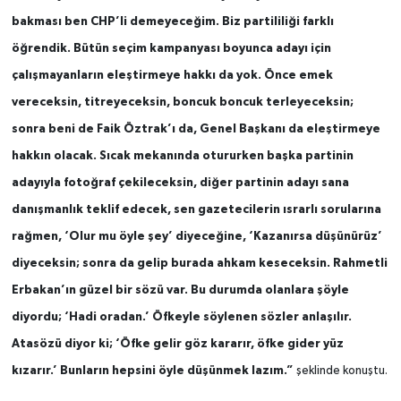
bakması ben CHP’li demeyeceğim. Biz partililiği farklı
öğrendik. Bütün seçim kampanyası boyunca adayı için
çalışmayanların eleştirmeye hakkı da yok. Önce emek
vereceksin, titreyeceksin, boncuk boncuk terleyeceksin;
sonra beni de Faik Öztrak’ı da, Genel Başkanı da eleştirmeye
hakkın olacak. Sıcak mekanında otururken başka partinin
adayıyla fotoğraf çekileceksin, diğer partinin adayı sana
danışmanlık teklif edecek, sen gazetecilerin ısrarlı sorularına
rağmen, ‘Olur mu öyle şey’ diyeceğine, ‘Kazanırsa düşünürüz’
diyeceksin; sonra da gelip burada ahkam keseceksin. Rahmetli
Erbakan’ın güzel bir sözü var. Bu durumda olanlara şöyle
diyordu; ‘Hadi oradan.’ Öfkeyle söylenen sözler anlaşılır.
Atasözü diyor ki; ‘Öfke gelir göz kararır, öfke gider yüz
kızarır.’ Bunların hepsini öyle düşünmek lazım.”
şeklinde konuştu.