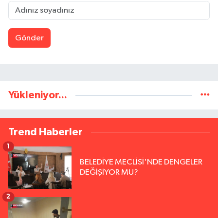
Gönder
Yükleniyor...
Trend Haberler
1
BELEDİYE MECLİSİ'NDE DENGELER
DEĞİŞİYOR MU?
2