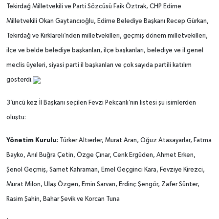
Tekirdağ Milletvekili ve Parti Sözcüsü Faik Öztrak, CHP Edirne
Milletvekili Okan Gaytancıoğlu, Edirne Belediye Başkanı Recep Gürkan,
Tekirdağ ve Kırklareli’nden milletvekilleri, geçmiş dönem milletvekilleri,
ilçe ve belde belediye başkanları, ilçe başkanları, belediye ve il genel
meclis üyeleri, siyasi parti il başkanları ve çok sayıda partili katılım
gösterdi.
3’üncü kez İl Başkanı seçilen Fevzi Pekcanlı’nın listesi şu isimlerden
oluştu:
Yönetim Kurulu:
Türker Altıerler, Murat Aran, Oğuz Atasayarlar, Fatma
Bayko, Anıl Buğra Çetin, Özge Çınar, Cenk Ergüden, Ahmet Erken,
Şenol Geçmiş, Samet Kahraman, Emel Geçginci Kara, Fevziye Kirezci,
Murat Milon, Ulaş Özgen, Emin Sarvan, Erdinç Şengör, Zafer Sünter,
Rasim Şahin, Bahar Şevik ve Korcan Tuna