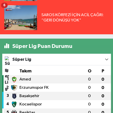
6
SAROS KÖRFEZİ İÇİN ACİL ÇAĞRI:
“GERİ DÖNÜŞÜ YOK"
Süper Lig Puan Durumu
Süper Lig
#
Takım
O
P
1
Amed
0
0
2
Erzurumspor FK
0
0
3
Başakşehir
0
0
4
Kocaelispor
0
0
5
Beşiktaş
0
0