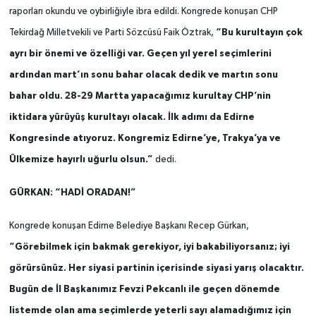
raporları okundu ve oybirliğiyle ibra edildi. Kongrede konuşan CHP
“Bu kurultayın çok
Tekirdağ Milletvekili ve Parti Sözcüsü Faik Öztrak,
ayrı bir önemi ve özelliği var. Geçen yıl yerel seçimlerini
ardından mart’ın sonu bahar olacak dedik ve martın sonu
bahar oldu. 28-29 Martta yapacağımız kurultay CHP’nin
iktidara yürüyüş kurultayı olacak. İlk adımı da Edirne
Kongresinde atıyoruz. Kongremiz Edirne’ye, Trakya’ya ve
Ülkemize hayırlı uğurlu olsun.”
dedi.
GÜRKAN: “HADİ ORADAN!”
Kongrede konuşan Edirne Belediye Başkanı Recep Gürkan,
“Görebilmek için bakmak gerekiyor, iyi bakabiliyorsanız; iyi
görürsünüz. Her siyasi partinin içerisinde siyasi yarış olacaktır.
Bugün de İl Başkanımız Fevzi Pekcanlı ile geçen dönemde
listemde olan ama seçimlerde yeterli sayı alamadığımız için