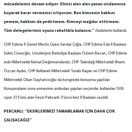
mücadelemiz devam ediyor. Elinizi alev alev yanan vicdanınıza
koyarak karar vermenizi istiyorum. Ben kimsenin hakkını
yemem, hakkımı da yedirtmem. Kimseyi mağdur ettirmem.
Tüm delegelerimiz oyunu rahatlıkla kulansın.”
ifadelerini kullandı.
CHP Edirne İl Genel Meclis Üyesi Serdar Çığla, CHP Edirne Eski İl Başkanı
Şükrü Ciravoğlu, Uzunköprü Belediye Başkanı Özlem Becan, CHP Edirne
eski Milletvekili Kemal Değirmendereli, CHP Tekirdağ Milletvekili İlhami
Özcan Aydın, CHP Kırklareli Milletvekili Turabi Kayan ve CHP Edirne
Milletvekili Okan Gaytancıoğlu da kongrede konuşma yaptılar.
Konuşmaların sona ermesinin ardından yapılan seçimde; kullanılan 506
oyun 313’ünü alan Fevzi Pekcanlı 3’üncü kez İl Başkanı seçildi.
PEKCANLI: “EKSİKLERİMİZİ TAMAMLAMAK İÇİN DAHA ÇOK
ÇALIŞACAĞIZ”