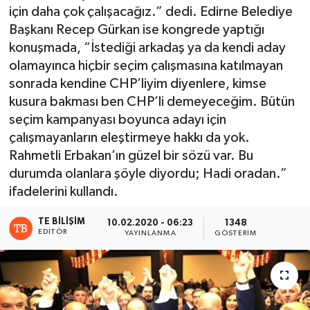
için daha çok çalışacağız.” dedi. Edirne Belediye
Başkanı Recep Gürkan ise kongrede yaptığı
konuşmada, “İstediği arkadaş ya da kendi aday
olamayınca hiçbir seçim çalışmasına katılmayan
sonrada kendine CHP’liyim diyenlere, kimse
kusura bakması ben CHP’li demeyeceğim. Bütün
seçim kampanyası boyunca adayı için
çalışmayanların eleştirmeye hakkı da yok.
Rahmetli Erbakan’ın güzel bir sözü var. Bu
durumda olanlara şöyle diyordu; Hadi oradan.”
ifadelerini kullandı.
TE BILIŞIM
10.02.2020 - 06:23
1348
EDITÖR
YAYINLANMA
GÖSTERIM