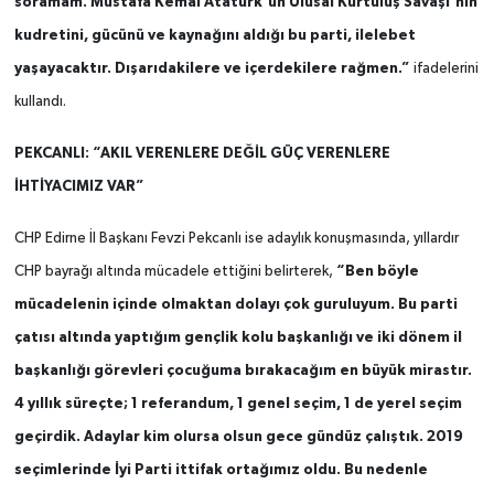
soramam. Mustafa Kemal Atatürk'ün Ulusal Kurtuluş Savaşı'nın
kudretini, gücünü ve kaynağını aldığı bu parti, ilelebet
yaşayacaktır. Dışarıdakilere ve içerdekilere rağmen.”
ifadelerini
kullandı.
PEKCANLI: “AKIL VERENLERE DEĞİL GÜÇ VERENLERE
İHTİYACIMIZ VAR”
CHP Edirne İl Başkanı Fevzi Pekcanlı ise adaylık konuşmasında, yıllardır
“Ben böyle
CHP bayrağı altında mücadele ettiğini belirterek,
mücadelenin içinde olmaktan dolayı çok guruluyum. Bu parti
çatısı altında yaptığım gençlik kolu başkanlığı ve iki dönem il
başkanlığı görevleri çocuğuma bırakacağım en büyük mirastır.
4 yıllık süreçte; 1 referandum, 1 genel seçim, 1 de yerel seçim
geçirdik. Adaylar kim olursa olsun gece gündüz çalıştık. 2019
seçimlerinde İyi Parti ittifak ortağımız oldu. Bu nedenle