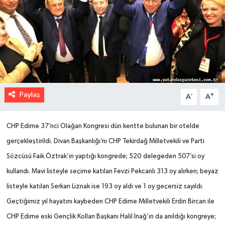
Paylaş
-
+
A
A
CHP Edirne 37’nci Olağan Kongresi dün kentte bulunan bir otelde
gerçekleştirildi. Divan Başkanlığı’nı CHP Tekirdağ Milletvekili ve Parti
Sözcüsü Faik Öztrak’ın yaptığı kongrede; 520 delegeden 507’si oy
kullandı. Mavi listeyle seçime katılan Fevzi Pekcanlı 313 oy alırken; beyaz
listeyle katılan Serkan Liznak ise 193 oy aldı ve 1 oy geçersiz sayıldı.
Geçtiğimiz yıl hayatını kaybeden CHP Edirne Milletvekili Erdin Bircan ile
CHP Edirne eski Gençlik Kolları Başkanı Halil İnağ’ın da anıldığı kongreye;