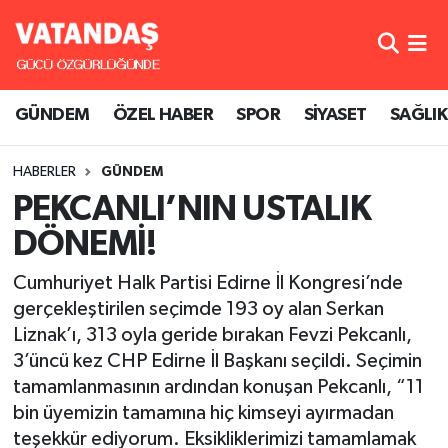
GÜNDEM
Hava Durumu
GÜNDEM
ÖZEL HABER
SPOR
SİYASET
SAĞLIK
ÖZEL HABER
Trafik Durumu
HABERLER
GÜNDEM
SPOR
Süper Lig Puan Durumu ve Fikstür
PEKCANLI’NIN USTALIK
SİYASET
Tüm Manşetler
DÖNEMİ!
SAĞLIK
Son Dakika Haberleri
Cumhuriyet Halk Partisi Edirne İl Kongresi’nde
gerçekleştirilen seçimde 193 oy alan Serkan
Haber Arşivi
Liznak’ı, 313 oyla geride bırakan Fevzi Pekcanlı,
3’üncü kez CHP Edirne İl Başkanı seçildi. Seçimin
tamamlanmasının ardından konuşan Pekcanlı, “11
bin üyemizin tamamına hiç kimseyi ayırmadan
teşekkür ediyorum. Eksikliklerimizi tamamlamak