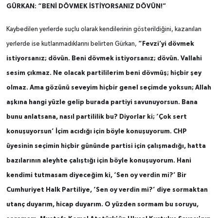
GÜRKAN: “BENİ DÖVMEK İSTİYORSANIZ DÖVÜN!”
Kaybedilen yerlerde suçlu olarak kendilerinin gösterildiğini, kazanılan
“Fevzi’yi dövmek
yerlerde ise kutlanmadıklarını belirten Gürkan,
istiyorsanız; dövün. Beni dövmek istiyorsanız; dövün. Vallahi
sesim çıkmaz. Ne olacak partililerim beni dövmüş; hiçbir şey
olmaz. Ama gözünü seveyim hiçbir genel seçimde yoksun; Allah
aşkına hangi yüzle gelip burada partiyi savunuyorsun. Bana
bunu anlatsana, nasıl partililik bu? Diyorlar ki; ‘Çok sert
konuşuyorsun’ İçim acıdığı için böyle konuşuyorum. CHP
üyesinin seçimin hiçbir gününde partisi için çalışmadığı, hatta
bazılarının aleyhte çalıştığı için böyle konuşuyorum. Hani
kendimi tutmasam diyeceğim ki, ‘Sen oy verdin mi?’ Bir
Cumhuriyet Halk Partiliye, ‘Sen oy verdin mi?’ diye sormaktan
utanç duyarım, hicap duyarım. O yüzden sormam bu soruyu,