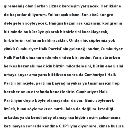
girememiş olan Serkan Liznak kardeşim yarışacak. Her ikisine
de başarılar diliyorum. Yolları açık olsun. Son sözü kongre
delegeleri söyleyecek. Hangisi kazanırsa kazansın; kongrenin
bitiminde bu kürsüye çıkarak birbirlerini kucaklayacak,
birbirlerini kollarını kaldıracaklar. Ondan hiç şüphemiz yok
çünkü Cumhuriyet Halk Partisi'nin geleneği budur, Cumhuriyet
Halk Partili olmanın erdemlerinden biri budur. Yarış sürerken
herkes kazanabilmek için bütün mücadelesini, bütün enerjisini
ortaya koyar ama yarış bittikten sonra da Cumhuriyet Halk
Partili bilinciyle, partinin bayrağını yukarıya taşıması için hep
beraber onun etrafında kenetleniriz. Cumhuriyet Halk
Partiliyim deyip böyle olamayanlar da var. Bunu söylemek
üzücü, bunu söylemekten mutlu falan da değilim. İstediği
arkadaş ya da kendi aday olamayınca hiçbir seçim çalışmasına
katılmayan sonrada kendine CHP’liyim diyenlere, kimse kusura