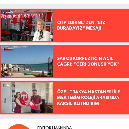
CHP EDİRNE’DEN “BİZ
BURADAYIZ” MESAJI
SAROS KÖRFEZİ İÇİN ACİL
ÇAĞRI: “GERİ DÖNÜŞÜ YOK"
ÖZEL TRAKYA HASTANESİ İLE
MEKTEBİM KOLEJİ ARASINDA
KARŞILIKLI İNDİRİM
EDITÖR HAKKINDA