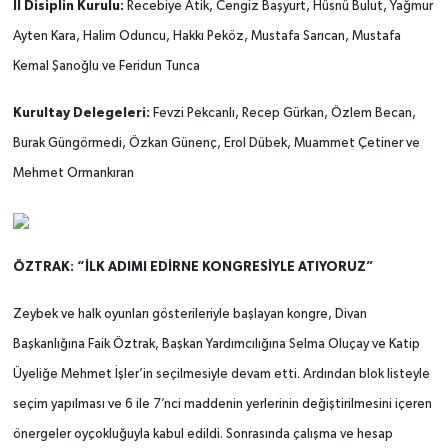
İl Disiplin Kurulu:
Recebiye Atik, Cengiz Başyurt, Hüsnü Bulut, Yağmur
Ayten Kara, Halim Oduncu, Hakkı Peköz, Mustafa Sarıcan, Mustafa
Kemal Şanoğlu ve Feridun Tunca
Kurultay Delegeleri:
Fevzi Pekcanlı, Recep Gürkan, Özlem Becan,
Burak Güngörmedi, Özkan Günenç, Erol Dübek, Muammet Çetiner ve
Mehmet Ormankıran
ÖZTRAK: “İLK ADIMI EDİRNE KONGRESİYLE ATIYORUZ”
Zeybek ve halk oyunları gösterileriyle başlayan kongre, Divan
Başkanlığına Faik Öztrak, Başkan Yardımcılığına Selma Oluçay ve Katip
Üyeliğe Mehmet İşler’in seçilmesiyle devam etti. Ardından blok listeyle
seçim yapılması ve 6 ile 7’nci maddenin yerlerinin değiştirilmesini içeren
önergeler oyçokluğuyla kabul edildi. Sonrasında çalışma ve hesap