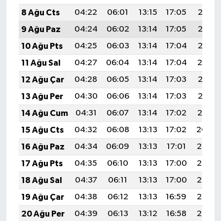
8 Ağu Cts
04:22
06:01
13:15
17:05
20:18
9 Ağu Paz
04:24
06:02
13:14
17:05
20:17
10 Ağu Pts
04:25
06:03
13:14
17:04
20:16
11 Ağu Sal
04:27
06:04
13:14
17:04
20:14
12 Ağu Çar
04:28
06:05
13:14
17:03
20:13
13 Ağu Per
04:30
06:06
13:14
17:03
20:12
14 Ağu Cum
04:31
06:07
13:14
17:02
20:10
15 Ağu Cts
04:32
06:08
13:13
17:02
20:09
16 Ağu Paz
04:34
06:09
13:13
17:01
20:08
17 Ağu Pts
04:35
06:10
13:13
17:00
20:06
18 Ağu Sal
04:37
06:11
13:13
17:00
20:05
19 Ağu Çar
04:38
06:12
13:13
16:59
20:03
20 Ağu Per
04:39
06:13
13:12
16:58
20:02