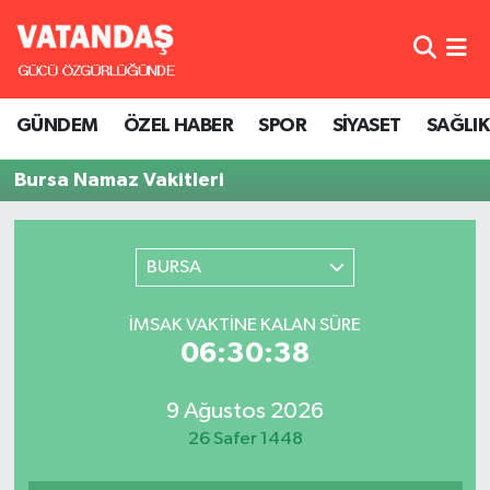
GÜNDEM
Hava Durumu
GÜNDEM
ÖZEL HABER
SPOR
SİYASET
SAĞLIK
ÖZEL HABER
Trafik Durumu
Bursa Namaz Vakitleri
SPOR
Süper Lig Puan Durumu ve Fikstür
SİYASET
Tüm Manşetler
BURSA
SAĞLIK
Son Dakika Haberleri
İMSAK VAKTINE KALAN SÜRE
06:30:38
Haber Arşivi
9 Ağustos 2026
26 Safer 1448