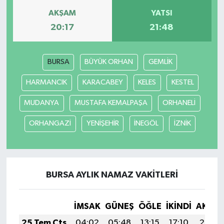
AKŞAM
YATSI
20:17
21:48
BURSA
BÜYÜK ORHAN
GEMLİK
HARMANCIK
KARACABEY
KELES
KESTEL
MUDANYA
MUSTAFA KEMALPAŞA
ORHANELİ
ORHANGAZİ
YENİŞEHİR
İNEGÖL
İZNİK
BURSA AYLIK NAMAZ VAKITLERI
İMSAK
GÜNEŞ
ÖĞLE
İKINDI
AKŞA
25 Tem Cts
04:02
05:48
13:15
17:10
20:33