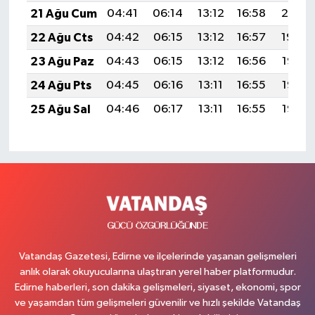
21 Ağu Cum
04:41
06:14
13:12
16:58
20:01
22 Ağu Cts
04:42
06:15
13:12
16:57
19:59
23 Ağu Paz
04:43
06:15
13:12
16:56
19:58
24 Ağu Pts
04:45
06:16
13:11
16:55
19:56
25 Ağu Sal
04:46
06:17
13:11
16:55
19:55
Vatandaş Gazetesi, Edirne ve ilçelerinde yaşanan gelişmeleri
anlık olarak okuyucularına ulaştıran yerel haber platformudur.
Edirne haberleri, son dakika gelişmeleri, siyaset, ekonomi, spor
ve yaşamdan tüm gelişmeleri güvenilir ve hızlı şekilde Vatandaş