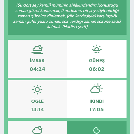
(Şu dört şey kâmil) müminin ahlâkındandır: Konuştuğu
zaman güzel konuşmak, (kendisine) bir şey söylenildiği
zaman güzelce dinlemek, (din kardeşiyle) karşılaştığı
zaman güler yüzlü olmak, söz verdiği zaman sözüne sâdık
kalmak. (Hadis-i şerif)
İMSAK
GÜNEŞ
04:24
06:02
ÖĞLE
İKINDI
13:14
17:05