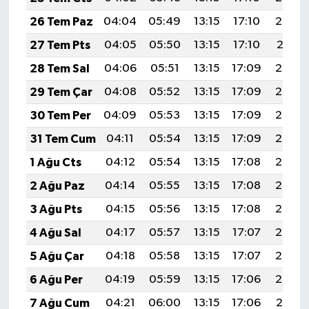
26 Tem Paz
04:04
05:49
13:15
17:10
20:32
27 Tem Pts
04:05
05:50
13:15
17:10
20:31
28 Tem Sal
04:06
05:51
13:15
17:09
20:30
29 Tem Çar
04:08
05:52
13:15
17:09
20:29
30 Tem Per
04:09
05:53
13:15
17:09
20:28
31 Tem Cum
04:11
05:54
13:15
17:09
20:27
1 Ağu Cts
04:12
05:54
13:15
17:08
20:26
2 Ağu Paz
04:14
05:55
13:15
17:08
20:25
3 Ağu Pts
04:15
05:56
13:15
17:08
20:24
4 Ağu Sal
04:17
05:57
13:15
17:07
20:23
5 Ağu Çar
04:18
05:58
13:15
17:07
20:22
6 Ağu Per
04:19
05:59
13:15
17:06
20:20
7 Ağu Cum
04:21
06:00
13:15
17:06
20:19