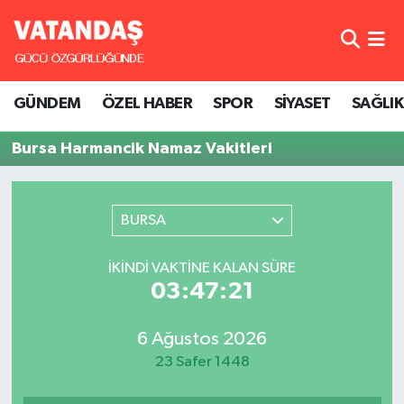
GÜNDEM
Hava Durumu
GÜNDEM
ÖZEL HABER
SPOR
SİYASET
SAĞLIK
ÖZEL HABER
Trafik Durumu
Bursa Harmancik Namaz Vakitleri
SPOR
Süper Lig Puan Durumu ve Fikstür
SİYASET
Tüm Manşetler
BURSA
SAĞLIK
Son Dakika Haberleri
İKINDI VAKTINE KALAN SÜRE
03:47:21
Haber Arşivi
6 Ağustos 2026
23 Safer 1448