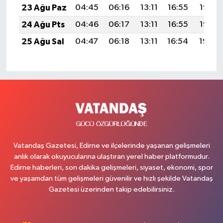
23 Ağu Paz
04:45
06:16
13:11
16:55
19:57
24 Ağu Pts
04:46
06:17
13:11
16:55
19:55
25 Ağu Sal
04:47
06:18
13:11
16:54
19:54
Vatandaş Gazetesi, Edirne ve ilçelerinde yaşanan gelişmeleri
anlık olarak okuyucularına ulaştıran yerel haber platformudur.
Edirne haberleri, son dakika gelişmeleri, siyaset, ekonomi, spor
ve yaşamdan tüm gelişmeleri güvenilir ve hızlı şekilde Vatandaş
Gazetesi üzerinden takip edebilirsiniz.