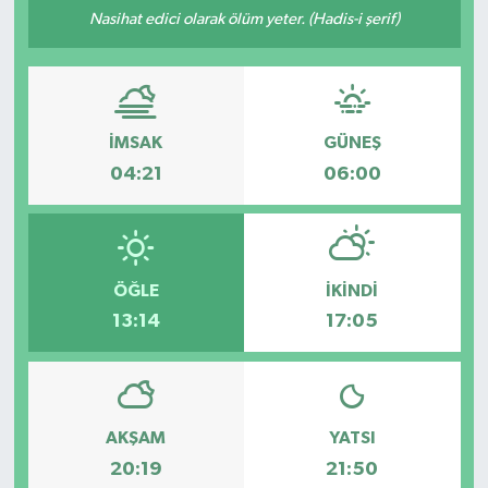
Nasihat edici olarak ölüm yeter. (Hadis-i şerif)
İMSAK
GÜNEŞ
04:21
06:00
ÖĞLE
İKINDI
13:14
17:05
AKŞAM
YATSI
20:19
21:50