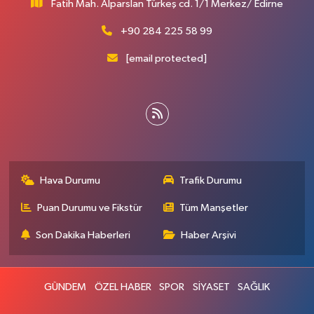
Fatih Mah. Alparslan Türkeş cd. 1/1 Merkez/ Edirne
+90 284 225 58 99
[email protected]
Hava Durumu
Trafik Durumu
Puan Durumu ve Fikstür
Tüm Manşetler
Son Dakika Haberleri
Haber Arşivi
GÜNDEM
ÖZEL HABER
SPOR
SİYASET
SAĞLIK