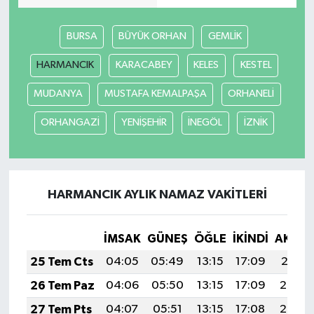
BURSA
BÜYÜK ORHAN
GEMLİK
HARMANCIK
KARACABEY
KELES
KESTEL
MUDANYA
MUSTAFA KEMALPAŞA
ORHANELİ
ORHANGAZİ
YENİŞEHİR
İNEGÖL
İZNİK
HARMANCIK AYLIK NAMAZ VAKITLERI
İMSAK
GÜNEŞ
ÖĞLE
İKINDI
AKŞA
25 Tem Cts
04:05
05:49
13:15
17:09
20:31
26 Tem Paz
04:06
05:50
13:15
17:09
20:30
27 Tem Pts
04:07
05:51
13:15
17:08
20:29