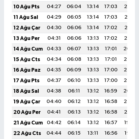
10 Ağu Pts
04:27
06:04
13:14
17:03
20:14
11 Ağu Sal
04:29
06:05
13:14
17:03
20:13
12 Ağu Çar
04:30
06:06
13:14
17:02
20:12
13 Ağu Per
04:31
06:06
13:13
17:02
20:10
14 Ağu Cum
04:33
06:07
13:13
17:01
20:09
15 Ağu Cts
04:34
06:08
13:13
17:01
20:08
16 Ağu Paz
04:35
06:09
13:13
17:00
20:06
17 Ağu Pts
04:37
06:10
13:13
17:00
20:05
18 Ağu Sal
04:38
06:11
13:12
16:59
20:04
19 Ağu Çar
04:40
06:12
13:12
16:58
20:02
20 Ağu Per
04:41
06:13
13:12
16:58
20:01
21 Ağu Cum
04:42
06:14
13:12
16:57
19:59
22 Ağu Cts
04:44
06:15
13:11
16:56
19:58