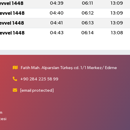
evvel 1448
04:39
06:11
13:09
levvel 1448
04:40
06:12
13:09
levvel 1448
04:41
06:13
13:09
levvel 1448
04:43
06:14
13:08
Fatih Mah. Alparslan Türkeş cd. 1/1 Merkez/ Edirne
+90 284 225 58 99
[email protected]
üm
tesi