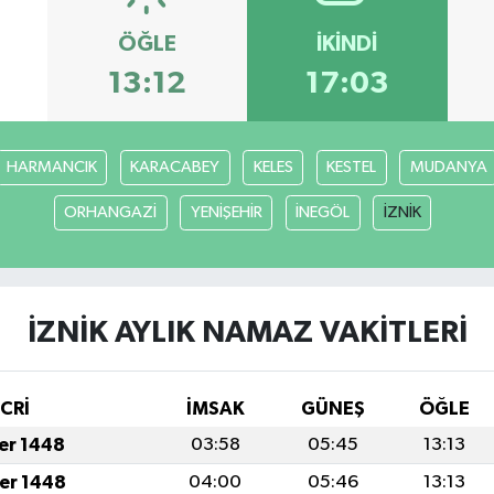
ÖĞLE
İKINDI
13:12
17:03
HARMANCIK
KARACABEY
KELES
KESTEL
MUDANYA
ORHANGAZİ
YENİŞEHİR
İNEGÖL
İZNİK
İZNİK AYLIK NAMAZ VAKITLERI
İCRİ
İMSAK
GÜNEŞ
ÖĞLE
fer 1448
03:58
05:45
13:13
fer 1448
04:00
05:46
13:13