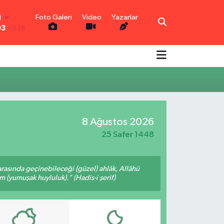
Foto Galeri
Video
Yazarlar
N
03
-0.18
R
0.18
0.32
N
0.38
TIN
0.03
8 Ağustos 2026
0
-14
25 Safer 1448
arasında geçinebileceği (güzel) ahlâk, Allâhü
m (yumuşak huyluluk)." (Hadis-i şerif)