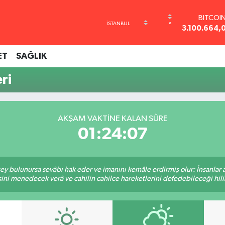
BITCOI
°
3.100.664,
DOLA
47,7436
ET
SAĞLIK
EURO
55,2510
ri
STERLİ
64,4811
GRAM AL
6660.55
AKŞAM VAKTINE KALAN SÜRE
BİST10
01:24:06
13.779
 şey bulunursa sevâbı hak eder ve imanını kemâle erdirmiş olur: İnsanlar 
ini menedecek verâ ve cahilin cahilce hareketlerini defedebileceği hili