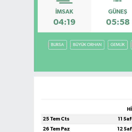
İMSAK
GÜNEŞ
04:19
05:58
BURSA
BÜYÜK ORHAN
GEMLİK
H
25 Tem Cts
11 Sa
26 Tem Paz
12 Sa