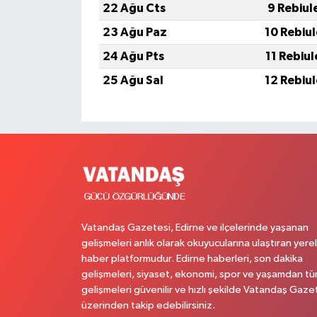
22 Ağu Cts
9 Rebiul
23 Ağu Paz
10 Rebiu
24 Ağu Pts
11 Rebiu
25 Ağu Sal
12 Rebiu
Vatandaş Gazetesi, Edirne ve ilçelerinde yaşanan
gelişmeleri anlık olarak okuyucularına ulaştıran yerel
haber platformudur. Edirne haberleri, son dakika
gelişmeleri, siyaset, ekonomi, spor ve yaşamdan t
gelişmeleri güvenilir ve hızlı şekilde Vatandaş Gaze
üzerinden takip edebilirsiniz.