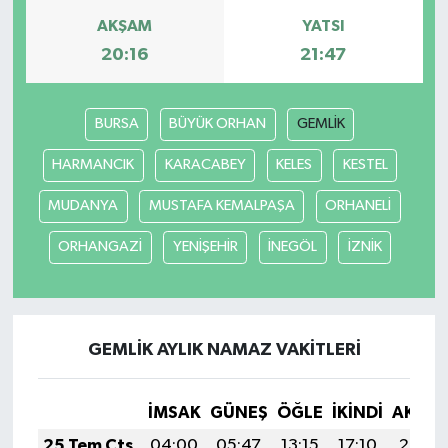
AKŞAM
YATSI
20:16
21:47
BURSA
BÜYÜK ORHAN
GEMLİK
HARMANCIK
KARACABEY
KELES
KESTEL
MUDANYA
MUSTAFA KEMALPAŞA
ORHANELİ
ORHANGAZİ
YENİŞEHİR
İNEGÖL
İZNİK
GEMLİK AYLIK NAMAZ VAKITLERI
İMSAK
GÜNEŞ
ÖĞLE
İKINDI
AKŞA
25 Tem Cts
04:00
05:47
13:15
17:10
20:33