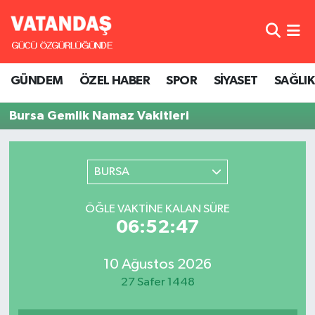
GÜNDEM
Hava Durumu
GÜNDEM
ÖZEL HABER
SPOR
SİYASET
SAĞLIK
ÖZEL HABER
Trafik Durumu
Bursa Gemlik Namaz Vakitleri
SPOR
Süper Lig Puan Durumu ve Fikstür
SİYASET
Tüm Manşetler
BURSA
SAĞLIK
Son Dakika Haberleri
ÖĞLE VAKTINE KALAN SÜRE
06:52:47
Haber Arşivi
10 Ağustos 2026
27 Safer 1448