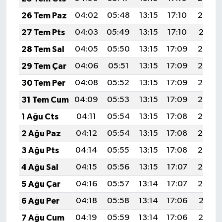
26 Tem Paz
04:02
05:48
13:15
17:10
20:32
27 Tem Pts
04:03
05:49
13:15
17:10
20:31
28 Tem Sal
04:05
05:50
13:15
17:09
20:30
29 Tem Çar
04:06
05:51
13:15
17:09
20:29
30 Tem Per
04:08
05:52
13:15
17:09
20:28
31 Tem Cum
04:09
05:53
13:15
17:09
20:27
1 Ağu Cts
04:11
05:54
13:15
17:08
20:26
2 Ağu Paz
04:12
05:54
13:15
17:08
20:25
3 Ağu Pts
04:14
05:55
13:15
17:08
20:24
4 Ağu Sal
04:15
05:56
13:15
17:07
20:23
5 Ağu Çar
04:16
05:57
13:14
17:07
20:22
6 Ağu Per
04:18
05:58
13:14
17:06
20:21
7 Ağu Cum
04:19
05:59
13:14
17:06
20:19