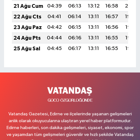
21 Ağu Cum
04:39
06:13
13:12
16:58
20:01
22 Ağu Cts
04:41
06:14
13:11
16:57
19:59
23 Ağu Paz
04:42
06:15
13:11
16:56
19:58
24 Ağu Pts
04:44
06:16
13:11
16:55
19:56
25 Ağu Sal
04:45
06:17
13:11
16:55
19:55
Vatandaş Gazetesi, Edirne ve ilçelerinde yaşanan gelişmeleri
anlık olarak okuyucularına ulaştıran yerel haber platformudur.
Edirne haberleri, son dakika gelişmeleri, siyaset, ekonomi, spor
ve yaşamdan tüm gelişmeleri güvenilir ve hızlı şekilde Vatandaş