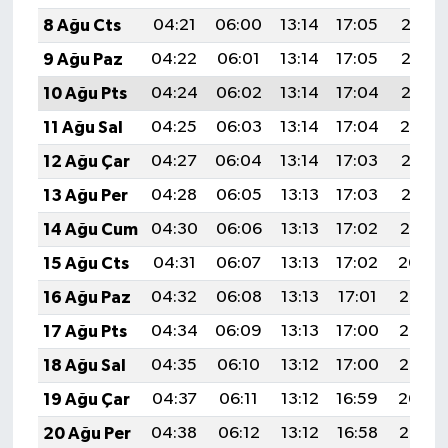
8 Ağu Cts
04:21
06:00
13:14
17:05
20:18
9 Ağu Paz
04:22
06:01
13:14
17:05
20:17
10 Ağu Pts
04:24
06:02
13:14
17:04
20:16
11 Ağu Sal
04:25
06:03
13:14
17:04
20:14
12 Ağu Çar
04:27
06:04
13:14
17:03
20:13
13 Ağu Per
04:28
06:05
13:13
17:03
20:12
14 Ağu Cum
04:30
06:06
13:13
17:02
20:10
15 Ağu Cts
04:31
06:07
13:13
17:02
20:09
16 Ağu Paz
04:32
06:08
13:13
17:01
20:08
17 Ağu Pts
04:34
06:09
13:13
17:00
20:06
18 Ağu Sal
04:35
06:10
13:12
17:00
20:05
19 Ağu Çar
04:37
06:11
13:12
16:59
20:04
20 Ağu Per
04:38
06:12
13:12
16:58
20:02