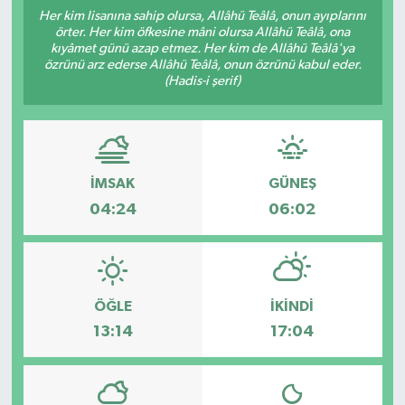
Her kim lisanına sahip olursa, Allâhü Teâlâ, onun ayıplarını
örter. Her kim öfkesine mâni olursa Allâhü Teâlâ, ona
kıyâmet günü azap etmez. Her kim de Allâhü Teâlâ'ya
özrünü arz ederse Allâhü Teâlâ, onun özrünü kabul eder.
(Hadis-i şerif)
İMSAK
GÜNEŞ
04:24
06:02
ÖĞLE
İKINDI
13:14
17:04