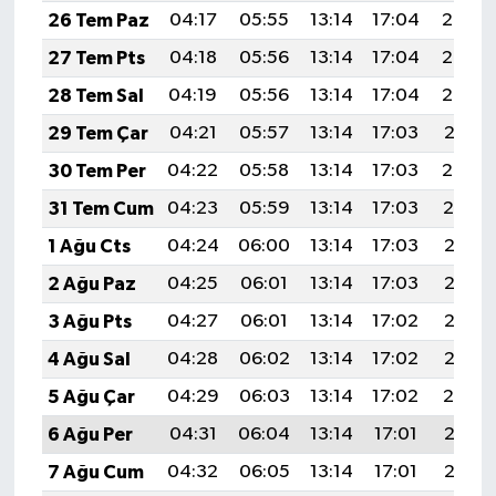
26 Tem Paz
04:17
05:55
13:14
17:04
20:24
27 Tem Pts
04:18
05:56
13:14
17:04
20:23
28 Tem Sal
04:19
05:56
13:14
17:04
20:22
29 Tem Çar
04:21
05:57
13:14
17:03
20:21
30 Tem Per
04:22
05:58
13:14
17:03
20:20
31 Tem Cum
04:23
05:59
13:14
17:03
20:19
1 Ağu Cts
04:24
06:00
13:14
17:03
20:18
2 Ağu Paz
04:25
06:01
13:14
17:03
20:17
3 Ağu Pts
04:27
06:01
13:14
17:02
20:16
4 Ağu Sal
04:28
06:02
13:14
17:02
20:15
5 Ağu Çar
04:29
06:03
13:14
17:02
20:14
6 Ağu Per
04:31
06:04
13:14
17:01
20:13
7 Ağu Cum
04:32
06:05
13:14
17:01
20:12