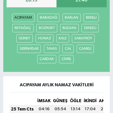
20:13
21:40
ACIPAYAM
BABADAĞ
BAKLAN
BEKİLLİ
BEYAĞAÇ
BOZKURT
BULDAN
DENİZLİ
GÜNEY
HONAZ
KALE
SARAYKÖY
SERİNHİSAR
TAVAS
ÇAL
ÇAMELİ
ÇARDAK
ÇİVRİL
ACIPAYAM AYLIK NAMAZ VAKITLERI
İMSAK
GÜNEŞ
ÖĞLE
İKINDI
AKŞA
25 Tem Cts
04:16
05:54
13:14
17:04
20:24