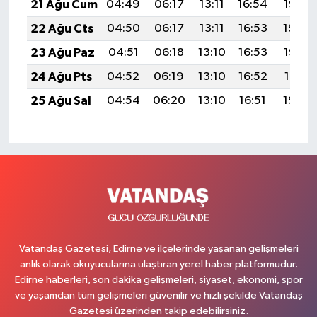
21 Ağu Cum
04:49
06:17
13:11
16:54
19:55
22 Ağu Cts
04:50
06:17
13:11
16:53
19:54
23 Ağu Paz
04:51
06:18
13:10
16:53
19:53
24 Ağu Pts
04:52
06:19
13:10
16:52
19:51
25 Ağu Sal
04:54
06:20
13:10
16:51
19:50
Vatandaş Gazetesi, Edirne ve ilçelerinde yaşanan gelişmeleri
anlık olarak okuyucularına ulaştıran yerel haber platformudur.
Edirne haberleri, son dakika gelişmeleri, siyaset, ekonomi, spor
ve yaşamdan tüm gelişmeleri güvenilir ve hızlı şekilde Vatandaş
Gazetesi üzerinden takip edebilirsiniz.