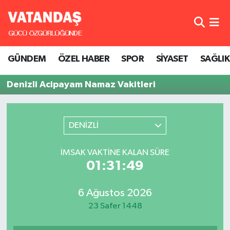
GÜNDEM
Hava Durumu
GÜNDEM
ÖZEL HABER
SPOR
SİYASET
SAĞLIK
ÖZEL HABER
Trafik Durumu
Denizli Acipayam Namaz Vakitleri
SPOR
Süper Lig Puan Durumu ve Fikstür
SİYASET
Tüm Manşetler
DENİZLİ
SAĞLIK
Son Dakika Haberleri
İMSAK VAKTINE KALAN SÜRE
01:31:49
Haber Arşivi
6 Ağustos 2026
23 Safer 1448