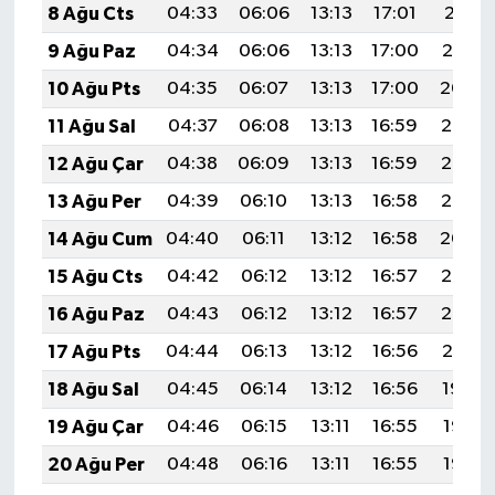
8 Ağu Cts
04:33
06:06
13:13
17:01
20:11
9 Ağu Paz
04:34
06:06
13:13
17:00
20:10
10 Ağu Pts
04:35
06:07
13:13
17:00
20:09
11 Ağu Sal
04:37
06:08
13:13
16:59
20:08
12 Ağu Çar
04:38
06:09
13:13
16:59
20:07
13 Ağu Per
04:39
06:10
13:13
16:58
20:05
14 Ağu Cum
04:40
06:11
13:12
16:58
20:04
15 Ağu Cts
04:42
06:12
13:12
16:57
20:03
16 Ağu Paz
04:43
06:12
13:12
16:57
20:02
17 Ağu Pts
04:44
06:13
13:12
16:56
20:01
18 Ağu Sal
04:45
06:14
13:12
16:56
19:59
19 Ağu Çar
04:46
06:15
13:11
16:55
19:58
20 Ağu Per
04:48
06:16
13:11
16:55
19:57