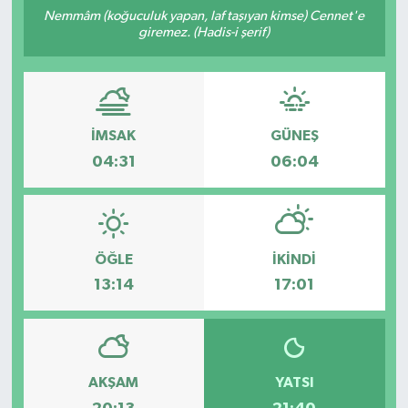
Nemmâm (koğuculuk yapan, laf taşıyan kimse) Cennet'e
giremez. (Hadis-i şerif)
İMSAK
GÜNEŞ
04:31
06:04
ÖĞLE
İKINDI
13:14
17:01
AKŞAM
YATSI