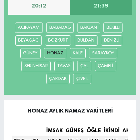
20:12
21:39
ACIPAYAM
BABADAĞ
BAKLAN
BEKİLLİ
BEYAĞAÇ
BOZKURT
BULDAN
DENİZLİ
GÜNEY
HONAZ
KALE
SARAYKÖY
SERİNHİSAR
TAVAS
ÇAL
ÇAMELİ
ÇARDAK
ÇİVRİL
HONAZ AYLIK NAMAZ VAKITLERI
İMSAK
GÜNEŞ
ÖĞLE
İKINDI
AKŞA