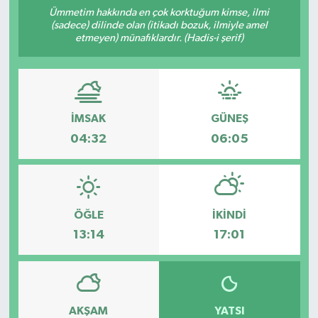
Ümmetim hakkında en çok korktuğum kimse, ilmi
(sadece) dilinde olan (itikadı bozuk, ilmiyle amel
etmeyen) münafıklardır. (Hadis-i şerif)
İMSAK
GÜNEŞ
04:32
06:05
ÖĞLE
İKINDI
13:14
17:01
AKŞAM
YATSI