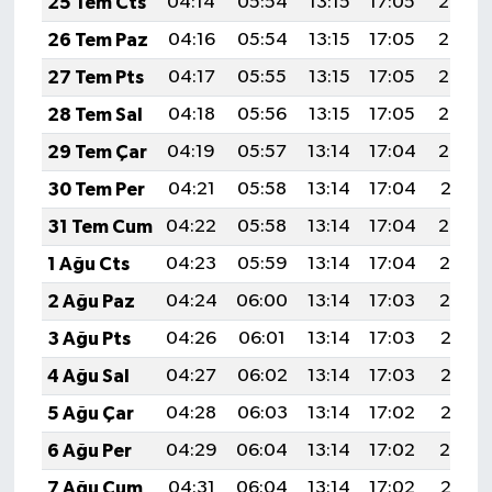
25 Tem Cts
04:14
05:54
13:15
17:05
20:26
26 Tem Paz
04:16
05:54
13:15
17:05
20:25
27 Tem Pts
04:17
05:55
13:15
17:05
20:24
28 Tem Sal
04:18
05:56
13:15
17:05
20:23
29 Tem Çar
04:19
05:57
13:14
17:04
20:22
30 Tem Per
04:21
05:58
13:14
17:04
20:21
31 Tem Cum
04:22
05:58
13:14
17:04
20:20
1 Ağu Cts
04:23
05:59
13:14
17:04
20:19
2 Ağu Paz
04:24
06:00
13:14
17:03
20:19
3 Ağu Pts
04:26
06:01
13:14
17:03
20:18
4 Ağu Sal
04:27
06:02
13:14
17:03
20:16
5 Ağu Çar
04:28
06:03
13:14
17:02
20:15
6 Ağu Per
04:29
06:04
13:14
17:02
20:14
7 Ağu Cum
04:31
06:04
13:14
17:02
20:13