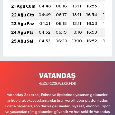
21 Ağu Cum
04:48
06:16
13:11
16:55
19:56
22 Ağu Cts
04:49
06:17
13:11
16:54
19:55
23 Ağu Paz
04:51
06:18
13:11
16:53
19:53
24 Ağu Pts
04:52
06:19
13:10
16:53
19:52
25 Ağu Sal
04:53
06:20
13:10
16:52
19:51
Vatandaş Gazetesi, Edirne ve ilçelerinde yaşanan gelişmeleri
anlık olarak okuyucularına ulaştıran yerel haber platformudur.
Edirne haberleri, son dakika gelişmeleri, siyaset, ekonomi, spor
ve yaşamdan tüm gelişmeleri güvenilir ve hızlı şekilde Vatandaş