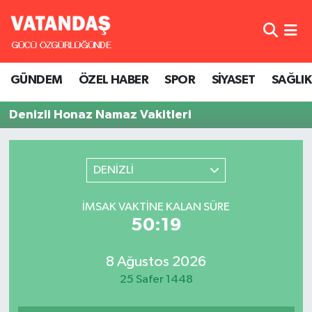
GÜNDEM
Hava Durumu
GÜNDEM
ÖZEL HABER
SPOR
SİYASET
SAĞLIK
ÖZEL HABER
Trafik Durumu
Denizli Honaz Namaz Vakitleri
SPOR
Süper Lig Puan Durumu ve Fikstür
SİYASET
Tüm Manşetler
DENİZLİ
SAĞLIK
Son Dakika Haberleri
İMSAK VAKTINE KALAN SÜRE
50:19
Haber Arşivi
8 Ağustos 2026
25 Safer 1448