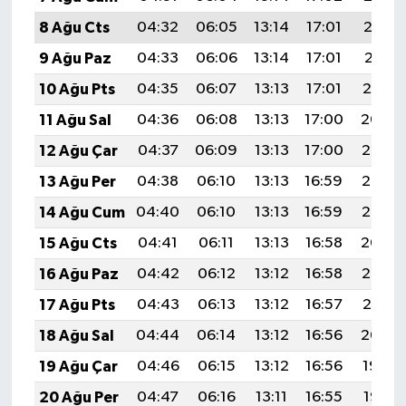
8 Ağu Cts
04:32
06:05
13:14
17:01
20:12
9 Ağu Paz
04:33
06:06
13:14
17:01
20:11
10 Ağu Pts
04:35
06:07
13:13
17:01
20:10
11 Ağu Sal
04:36
06:08
13:13
17:00
20:09
12 Ağu Çar
04:37
06:09
13:13
17:00
20:08
13 Ağu Per
04:38
06:10
13:13
16:59
20:06
14 Ağu Cum
04:40
06:10
13:13
16:59
20:05
15 Ağu Cts
04:41
06:11
13:13
16:58
20:04
16 Ağu Paz
04:42
06:12
13:12
16:58
20:03
17 Ağu Pts
04:43
06:13
13:12
16:57
20:01
18 Ağu Sal
04:44
06:14
13:12
16:56
20:00
19 Ağu Çar
04:46
06:15
13:12
16:56
19:59
20 Ağu Per
04:47
06:16
13:11
16:55
19:57