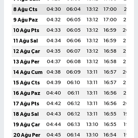
8 Ağu Cts
04:30
06:04
13:12
17:00
20:11
9 Ağu Paz
04:32
06:05
13:12
17:00
20:10
10 Ağu Pts
04:33
06:05
13:12
16:59
20:09
11 Ağu Sal
04:34
06:06
13:12
16:59
20:08
12 Ağu Çar
04:35
06:07
13:12
16:58
20:06
13 Ağu Per
04:37
06:08
13:12
16:58
20:05
14 Ağu Cum
04:38
06:09
13:11
16:57
20:04
15 Ağu Cts
04:39
06:10
13:11
16:57
20:03
16 Ağu Paz
04:40
06:11
13:11
16:56
20:01
17 Ağu Pts
04:42
06:12
13:11
16:56
20:00
18 Ağu Sal
04:43
06:12
13:11
16:55
19:59
19 Ağu Çar
04:44
06:13
13:10
16:55
19:58
20 Ağu Per
04:45
06:14
13:10
16:54
19:56