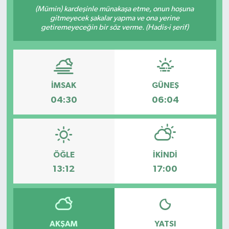
(Mümin) kardeşinle münakaşa etme, onun hoşuna
gitmeyecek şakalar yapma ve ona yerine
getiremeyeceğin bir söz verme. (Hadis-i şerif)
İMSAK
GÜNEŞ
04:30
06:04
ÖĞLE
İKINDI
13:12
17:00
AKŞAM
YATSI