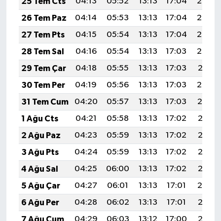
25 Tem Cts
04:13
05:52
13:13
17:04
20:24
26 Tem Paz
04:14
05:53
13:13
17:04
20:24
27 Tem Pts
04:15
05:54
13:13
17:04
20:23
28 Tem Sal
04:16
05:54
13:13
17:03
20:22
29 Tem Çar
04:18
05:55
13:13
17:03
20:21
30 Tem Per
04:19
05:56
13:13
17:03
20:20
31 Tem Cum
04:20
05:57
13:13
17:03
20:19
1 Ağu Cts
04:21
05:58
13:13
17:02
20:18
2 Ağu Paz
04:23
05:59
13:13
17:02
20:17
3 Ağu Pts
04:24
05:59
13:13
17:02
20:16
4 Ağu Sal
04:25
06:00
13:13
17:02
20:15
5 Ağu Çar
04:27
06:01
13:13
17:01
20:14
6 Ağu Per
04:28
06:02
13:13
17:01
20:13
7 Ağu Cum
04:29
06:03
13:12
17:00
20:12