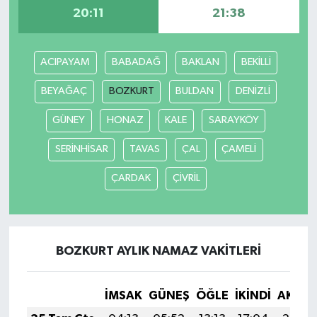
20:11
21:38
ACIPAYAM
BABADAĞ
BAKLAN
BEKİLLİ
BEYAĞAÇ
BOZKURT
BULDAN
DENİZLİ
GÜNEY
HONAZ
KALE
SARAYKÖY
SERİNHİSAR
TAVAS
ÇAL
ÇAMELİ
ÇARDAK
ÇİVRİL
BOZKURT AYLIK NAMAZ VAKITLERI
İMSAK
GÜNEŞ
ÖĞLE
İKINDI
AKŞA