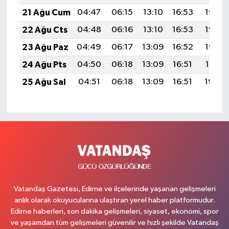
21 Ağu Cum
04:47
06:15
13:10
16:53
19:55
22 Ağu Cts
04:48
06:16
13:10
16:53
19:53
23 Ağu Paz
04:49
06:17
13:09
16:52
19:52
24 Ağu Pts
04:50
06:18
13:09
16:51
19:51
25 Ağu Sal
04:51
06:18
13:09
16:51
19:49
Vatandaş Gazetesi, Edirne ve ilçelerinde yaşanan gelişmeleri
anlık olarak okuyucularına ulaştıran yerel haber platformudur.
Edirne haberleri, son dakika gelişmeleri, siyaset, ekonomi, spor
ve yaşamdan tüm gelişmeleri güvenilir ve hızlı şekilde Vatandaş