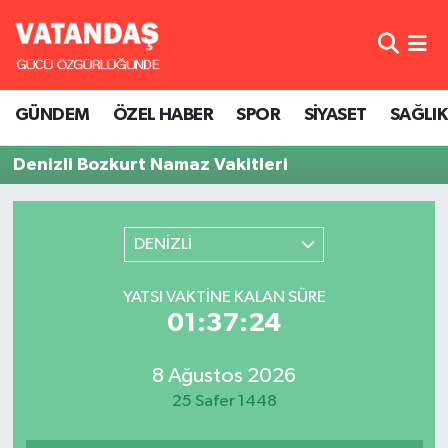
GÜNDEM
Hava Durumu
GÜNDEM
ÖZEL HABER
SPOR
SİYASET
SAĞLIK
ÖZEL HABER
Trafik Durumu
Denizli Bozkurt Namaz Vakitleri
SPOR
Süper Lig Puan Durumu ve Fikstür
SİYASET
Tüm Manşetler
DENİZLİ
SAĞLIK
Son Dakika Haberleri
YATSI VAKTINE KALAN SÜRE
01:37:24
Haber Arşivi
8 Ağustos 2026
25 Safer 1448