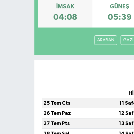
İMSAK
GÜNEŞ
04:08
05:39
ARABAN
GAZİ
Hİ
25 Tem Cts
11 Sa
26 Tem Paz
12 Sa
27 Tem Pts
13 Sa
28 Tem Sal
14 Sa