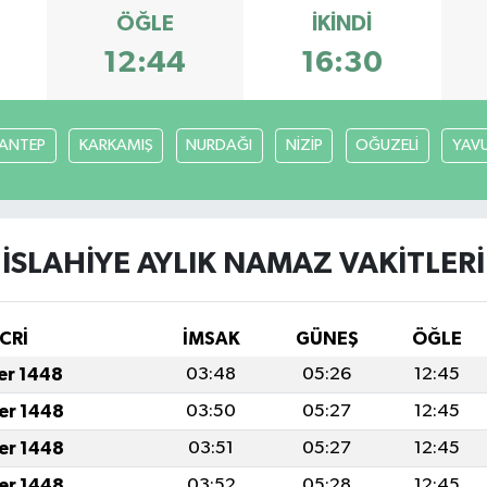
ÖĞLE
İKINDI
12:44
16:30
ANTEP
KARKAMIŞ
NURDAĞI
NİZİP
OĞUZELİ
YAVU
İSLAHİYE AYLIK NAMAZ VAKITLERI
CRİ
İMSAK
GÜNEŞ
ÖĞLE
fer 1448
03:48
05:26
12:45
fer 1448
03:50
05:27
12:45
fer 1448
03:51
05:27
12:45
fer 1448
03:52
05:28
12:45