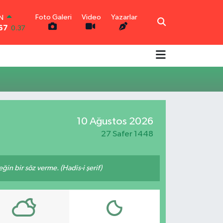
Foto Galeri
Video
Yazarlar
IN
67
0.37
R
0.01
-0.06
N
-0.02
TIN
0.05
10 Ağustos 2026
00
-14
27 Safer 1448
n bir söz verme. (Hadis-i şerif)