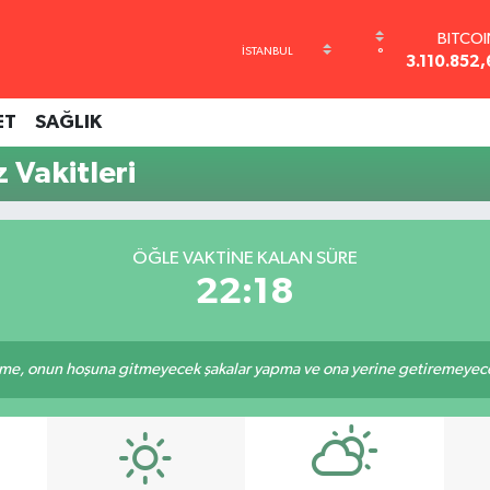
BITCO
°
3.110.852,
DOLA
47,7239
ET
SAĞLIK
EURO
55,1823
 Vakitleri
STERLİ
64,4329
GRAM AL
6664.02
ÖĞLE VAKTINE KALAN SÜRE
BİST1
22:18
13.779
e, onun hoşuna gitmeyecek şakalar yapma ve ona yerine getiremeyeceği