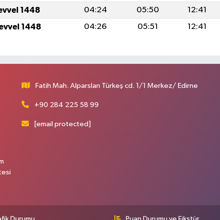
levvel 1448
04:24
05:50
12:41
levvel 1448
04:26
05:51
12:41
Fatih Mah. Alparslan Türkeş cd. 1/1 Merkez/ Edirne
+90 284 225 58 99
[email protected]
üm
tesi
afik Durumu
Puan Durumu ve Fikstür