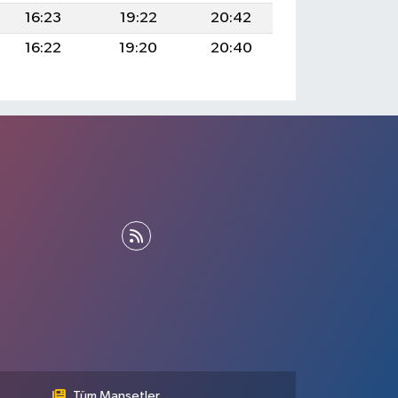
16:23
19:22
20:42
16:22
19:20
20:40
Tüm Manşetler