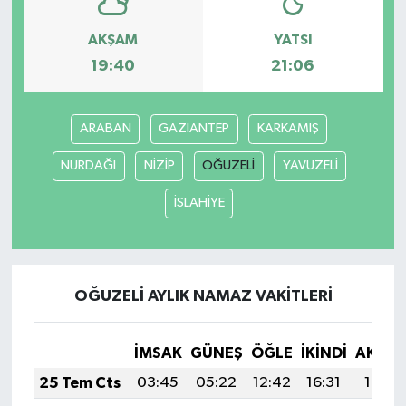
AKŞAM
YATSI
19:40
21:06
ARABAN
GAZİANTEP
KARKAMIŞ
NURDAĞI
NİZİP
OĞUZELİ
YAVUZELİ
İSLAHİYE
OĞUZELİ AYLIK NAMAZ VAKITLERI
İMSAK
GÜNEŞ
ÖĞLE
İKINDI
AKŞA
25 Tem Cts
03:45
05:22
12:42
16:31
19:51