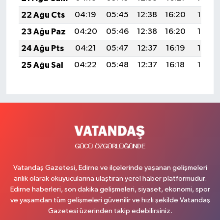
22 Ağu Cts
04:19
05:45
12:38
16:20
19:21
23 Ağu Paz
04:20
05:46
12:38
16:20
19:19
24 Ağu Pts
04:21
05:47
12:37
16:19
19:18
25 Ağu Sal
04:22
05:48
12:37
16:18
19:17
Vatandaş Gazetesi, Edirne ve ilçelerinde yaşanan gelişmeleri
anlık olarak okuyucularına ulaştıran yerel haber platformudur.
Edirne haberleri, son dakika gelişmeleri, siyaset, ekonomi, spor
ve yaşamdan tüm gelişmeleri güvenilir ve hızlı şekilde Vatandaş
Gazetesi üzerinden takip edebilirsiniz.