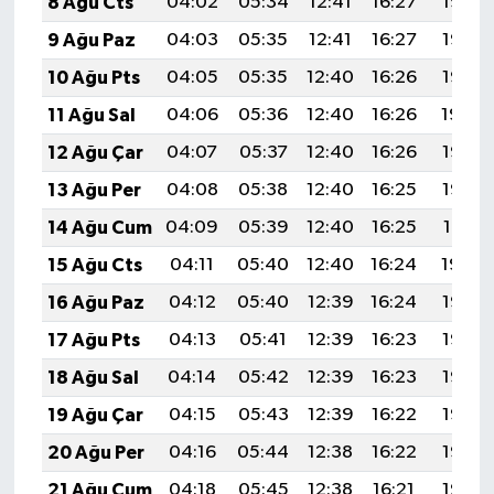
8 Ağu Cts
04:02
05:34
12:41
16:27
19:38
9 Ağu Paz
04:03
05:35
12:41
16:27
19:37
10 Ağu Pts
04:05
05:35
12:40
16:26
19:35
11 Ağu Sal
04:06
05:36
12:40
16:26
19:34
12 Ağu Çar
04:07
05:37
12:40
16:26
19:33
13 Ağu Per
04:08
05:38
12:40
16:25
19:32
14 Ağu Cum
04:09
05:39
12:40
16:25
19:31
15 Ağu Cts
04:11
05:40
12:40
16:24
19:30
16 Ağu Paz
04:12
05:40
12:39
16:24
19:28
17 Ağu Pts
04:13
05:41
12:39
16:23
19:27
18 Ağu Sal
04:14
05:42
12:39
16:23
19:26
19 Ağu Çar
04:15
05:43
12:39
16:22
19:25
20 Ağu Per
04:16
05:44
12:38
16:22
19:23
21 Ağu Cum
04:18
05:45
12:38
16:21
19:22