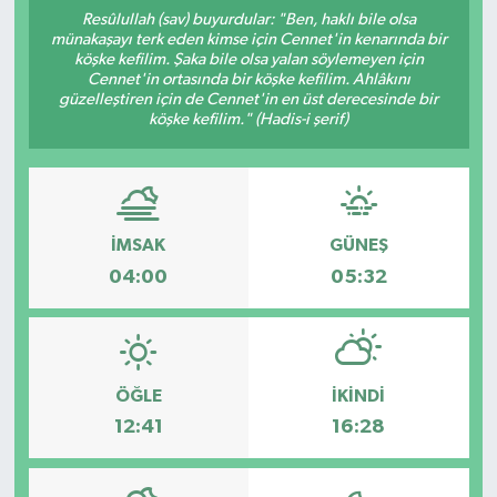
Resûlullah (sav) buyurdular: "Ben, haklı bile olsa
münakaşayı terk eden kimse için Cennet'in kenarında bir
köşke kefilim. Şaka bile olsa yalan söylemeyen için
Cennet'in ortasında bir köşke kefilim. Ahlâkını
güzelleştiren için de Cennet'in en üst derecesinde bir
köşke kefilim." (Hadis-i şerif)
İMSAK
GÜNEŞ
04:00
05:32
ÖĞLE
İKINDI
12:41
16:28