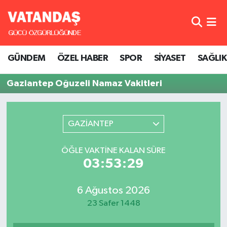
GÜNDEM
Hava Durumu
GÜNDEM
ÖZEL HABER
SPOR
SİYASET
SAĞLIK
ÖZEL HABER
Trafik Durumu
Gaziantep Oğuzeli Namaz Vakitleri
SPOR
Süper Lig Puan Durumu ve Fikstür
SİYASET
Tüm Manşetler
GAZİANTEP
SAĞLIK
Son Dakika Haberleri
ÖĞLE VAKTINE KALAN SÜRE
03:53:29
Haber Arşivi
6 Ağustos 2026
23 Safer 1448