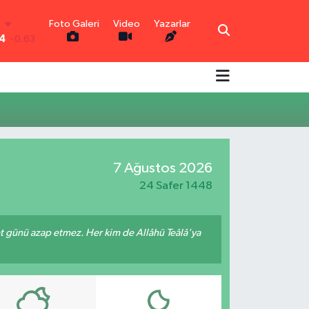
Foto Galeri
Video
Yazarlar
N
4
-0.63
4
0
-0.08
N
3
0
IN
0.45
7 Ağustos 2026
0
70
24 Safer 1448
met günü azap etmez. Her kim de Allâhü Teâlâ'ya