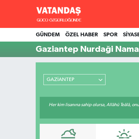
GÜNDEM
Hava Durumu
GÜNDEM
ÖZEL HABER
SPOR
SİYAS
ÖZEL HABER
Trafik Durumu
Gaziantep Nurdaği Namaz
SPOR
Süper Lig Puan Durumu ve Fikstür
SİYASET
Tüm Manşetler
GAZİANTEP
SAĞLIK
Son Dakika Haberleri
Haber Arşivi
Her kim lisanına sahip olursa, Allâhü Teâlâ, o