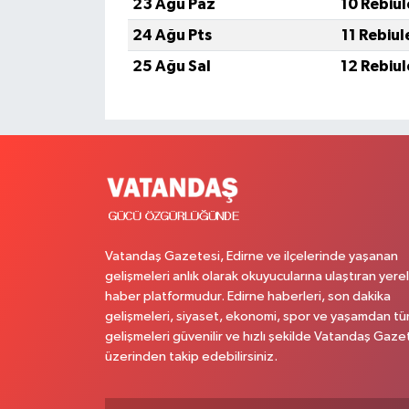
23 Ağu Paz
10 Rebiu
24 Ağu Pts
11 Rebiu
25 Ağu Sal
12 Rebiu
Vatandaş Gazetesi, Edirne ve ilçelerinde yaşanan
gelişmeleri anlık olarak okuyucularına ulaştıran yerel
haber platformudur. Edirne haberleri, son dakika
gelişmeleri, siyaset, ekonomi, spor ve yaşamdan t
gelişmeleri güvenilir ve hızlı şekilde Vatandaş Gaze
üzerinden takip edebilirsiniz.