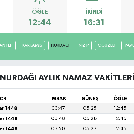
ÖĞLE
İKINDI
12:44
16:31
ANTEP
KARKAMIŞ
NURDAĞI
NİZİP
OĞUZELİ
YAVU
NURDAĞI AYLIK NAMAZ VAKITLER
CRİ
İMSAK
GÜNEŞ
ÖĞLE
fer 1448
03:47
05:25
12:45
fer 1448
03:48
05:26
12:45
fer 1448
03:50
05:27
12:45