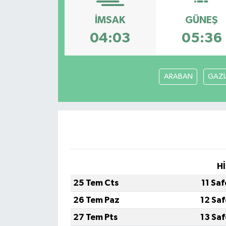
İMSAK
GÜNEŞ
04:03
05:36
ARABAN
GAZİ
Hİ
25 Tem Cts
11 Sa
26 Tem Paz
12 Sa
27 Tem Pts
13 Sa