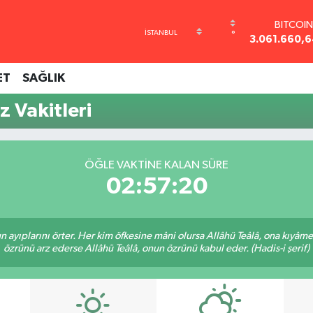
BITCOI
°
3.061.660,6
DOLAR
47,670
ET
SAĞLIK
EURO
55,0406
 Vakitleri
STERLİ
64,214
GRAM ALT
6510.40
ÖĞLE VAKTINE KALAN SÜRE
BİST10
02:57:20
13.799
nun ayıplarını örter. Her kim öfkesine mâni olursa Allâhü Teâlâ, ona kıyâ
özrünü arz ederse Allâhü Teâlâ, onun özrünü kabul eder. (Hadis-i şerif)